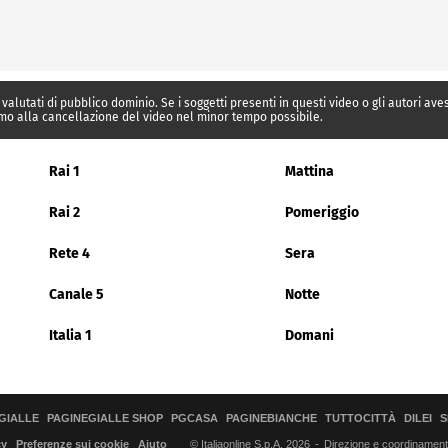
 valutati di pubblico dominio. Se i soggetti presenti in questi video o gli autori av
mo alla cancellazione del video nel minor tempo possibile.
Rai 1
Mattina
Rai 2
Pomeriggio
Rete 4
Sera
Canale 5
Notte
Italia 1
Domani
GIALLE
PAGINEGIALLE SHOP
PGCASA
PAGINEBIANCHE
TUTTOCITTÀ
DILEI
S
© Italiaonline S.p.A. 2026
Direzione e coordinamento 
cy
Preferenze sui cookie
Aiuto