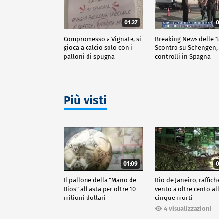
01:27
0
Compromesso a Vignate, si
Breaking News delle 1
gioca a calcio solo con i
Scontro su Schengen,
palloni di spugna
controlli in Spagna
Più visti
01:09
0
Il pallone della "Mano de
Rio de Janeiro, raffich
Dios" all'asta per oltre 10
vento a oltre cento all
milioni dollari
cinque morti
4 visualizzazioni