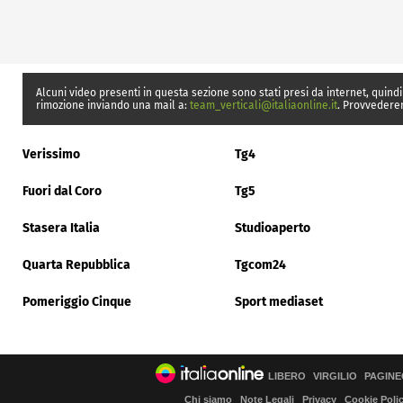
Alcuni video presenti in questa sezione sono stati presi da internet, quindi
rimozione inviando una mail a:
team_verticali@italiaonline.it
. Provvedere
Verissimo
Tg4
Fuori dal Coro
Tg5
Stasera Italia
Studioaperto
Quarta Repubblica
Tgcom24
Pomeriggio Cinque
Sport mediaset
LIBERO
VIRGILIO
PAGINE
Chi siamo
Note Legali
Privacy
Cookie Poli