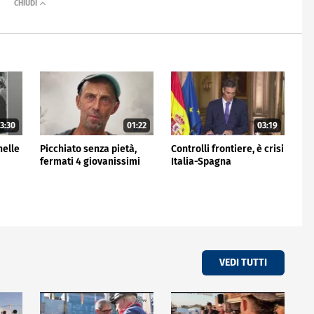
3:30
01:22
03:19
nelle
Picchiato senza pietà,
Controlli frontiere, è crisi
fermati 4 giovanissimi
Italia-Spagna
VEDI TUTTI