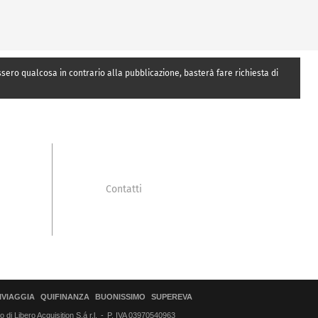
essero qualcosa in contrario alla pubblicazione, basterà fare richiesta di
Contatti
IVIAGGIA
QUIFINANZA
BUONISSIMO
SUPEREVA
di Libero Acquisition S.á r.l.
P. IVA 03970540963