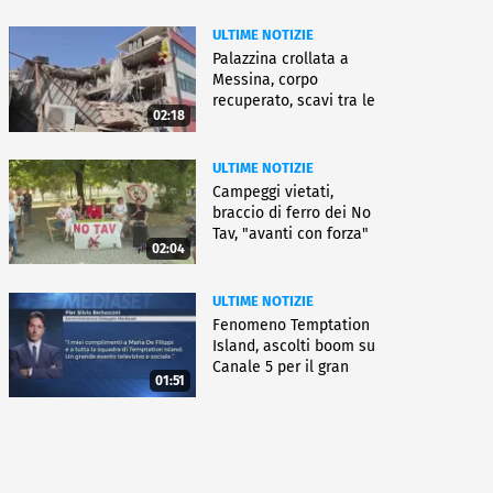
ULTIME NOTIZIE
Palazzina crollata a
Messina, corpo
recuperato, scavi tra le
02:18
macerie
ULTIME NOTIZIE
Campeggi vietati,
braccio di ferro dei No
Tav, "avanti con forza"
02:04
ULTIME NOTIZIE
Fenomeno Temptation
Island, ascolti boom su
Canale 5 per il gran
01:51
finale