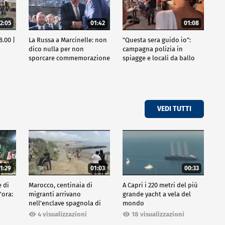
2:05
01:42
01:08
8.00 |
La Russa a Marcinelle: non
"Questa sera guido io":
dico nulla per non
campagna polizia in
sporcare commemorazione
spiagge e locali da ballo
VEDI TUTTI
1:29
01:03
00:33
e di
Marocco, centinaia di
A Capri i 220 metri del più
'ora:
migranti arrivano
grande yacht a vela del
nell'enclave spagnola di
mondo
Ceuta
18 visualizzazioni
4 visualizzazioni