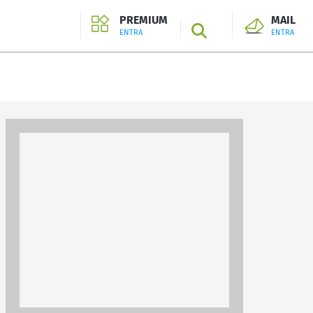
PREMIUM
MAIL
SEARCH
ENTRA
ENTRA
ENTRA