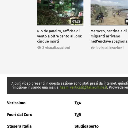
01:29
0
Rio de Janeiro, raffiche di
Marocco, centinaia di
vento a oltre cento all'ora:
migranti arrivano
cinque morti
nell'enclave spagnola
Ceuta
2 visualizzazioni
3 visualizzazioni
Alcuni video presenti in questa sezione sono stati presi da internet, quindi
rimozione inviando una mail a:
team_verticali@italiaonline.it
. Provvedere
Verissimo
Tg4
Fuori dal Coro
Tg5
Stasera Italia
Studioaperto