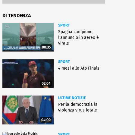
DI TENDENZA
SPORT
Spagna campione,
l'annuncio in aereo è
virale
00:35
SPORT
4 mesi alle Atp Finals
02:04
ULTIME NOTIZIE
Per la democrazia la
violenza virus letale
04:00
SPORT