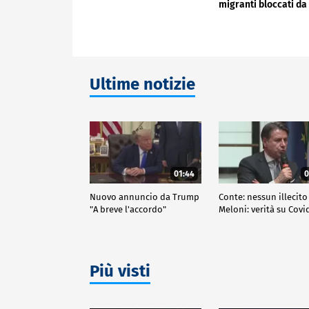
migranti bloccati da
Salvini
Ultime notizie
01:44
0
Nuovo annuncio da Trump
Conte: nessun illecito
"A breve l'accordo"
Meloni: verità su Covi
Più visti