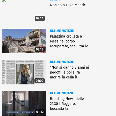
Non solo Luka Modric
02:14
ULTIME NOTIZIE
Palazzina crollata a
Messina, corpo
recuperato, scavi tra le
02:18
macerie
ULTIME NOTIZIE
"Non si danno 8 anni ai
pedofili e poi si fa
morire in cella il
03:09
gioielliere"
ULTIME NOTIZIE
Breaking News delle
21.30 | Roggero,
bocciata la
01:12
sospensione della pena