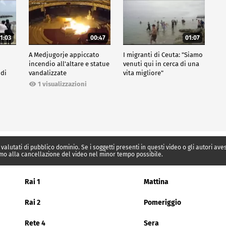
1:03
00:47
01:07
A Medjugorje appiccato
I migranti di Ceuta: "Siamo
incendio all'altare e statue
venuti qui in cerca di una
 di
vandalizzate
vita migliore"
1 visualizzazioni
 valutati di pubblico dominio. Se i soggetti presenti in questi video o gli autori av
mo alla cancellazione del video nel minor tempo possibile.
Rai 1
Mattina
Rai 2
Pomeriggio
Rete 4
Sera