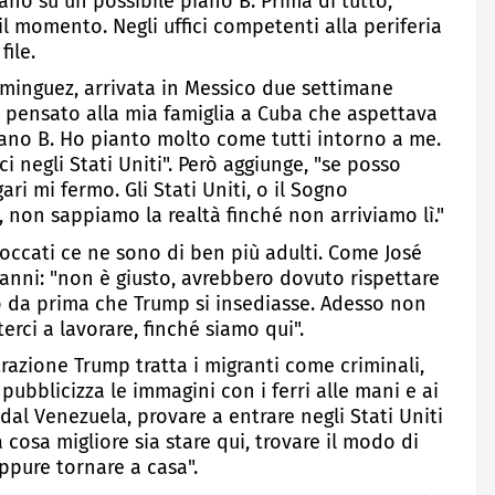
ano su un possibile piano B. Prima di tutto,
il momento. Negli uffici competenti alla periferia
file.
minguez, arrivata in Messico due settimane
 pensato alla mia famiglia a Cuba che aspettava
iano B. Ho pianto molto come tutti intorno a me.
negli Stati Uniti". Però aggiunge, "se posso
ri mi fermo. Gli Stati Uniti, o il Sogno
, non sappiamo la realtà finché non arriviamo lì."
loccati ce ne sono di ben più adulti. Come José
anni: "non è giusto, avrebbero dovuto rispettare
 da prima che Trump si insediasse. Adesso non
rci a lavorare, finché siamo qui".
trazione Trump tratta i migranti come criminali,
pubblicizza le immagini con i ferri alle mani e ai
dal Venezuela, provare a entrare negli Stati Uniti
cosa migliore sia stare qui, trovare il modo di
pure tornare a casa".