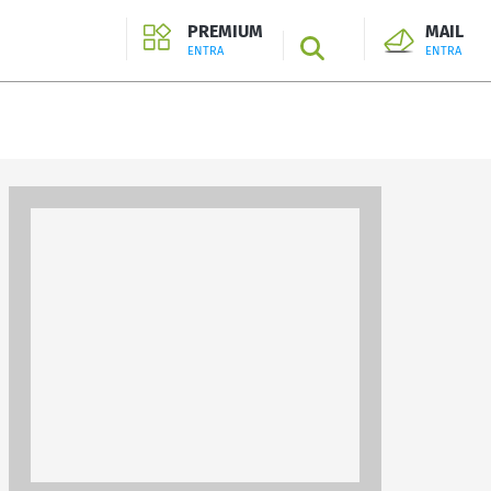
PREMIUM
MAIL
SEARCH
ENTRA
ENTRA
ENTRA