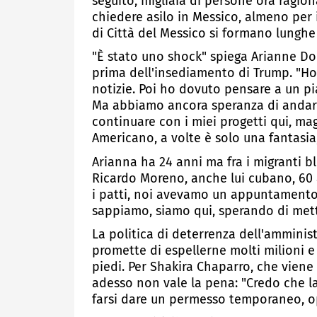
seguito, migliaia di persone ora ragion
chiedere asilo in Messico, almeno per 
di Città del Messico si formano lunghe 
"È stato uno shock" spiega Arianne Do
prima dell'insediamento di Trump. "Ho
notizie. Poi ho dovuto pensare a un p
Ma abbiamo ancora speranza di andarci 
continuare con i miei progetti qui, maga
Americano, a volte è solo una fantasia
Arianna ha 24 anni ma fra i migranti b
Ricardo Moreno, anche lui cubano, 60 
i patti, noi avevamo un appuntamento
sappiamo, siamo qui, sperando di mette
La politica di deterrenza dell'amminis
promette di espellerne molti milioni e 
piedi. Per Shakira Chaparro, che viene 
adesso non vale la pena: "Credo che la 
farsi dare un permesso temporaneo, op