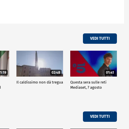
VEDI TUTTI
1:19
02:48
01:41
Il caldissimo non dà tregua
Questa sera sulle reti
d
Mediaset, 7 agosto
VEDI TUTTI