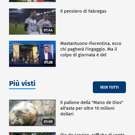
Il pensiero di Fabregas
01:44
Mastantuono-Fiorentina, ecco
chi pagherà l'ingaggio. Ma il
colpo di giornata è del
Frosinone"
01:28
Più visti
VEDI TUTTI
Il pallone della "Mano de Dios"
all'asta per oltre 10 milioni
dollari
01:09
Rio de Janeiro, raffiche di vento