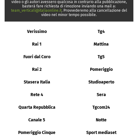
video o gli autori avessero qualcosa in contrario alla pubblicazione,
basterà fare richiesta di rimozione inviando una mail a:
team_verticali@italiaonline.it
. Provvederemo alla cancellazione del
video nel minor tempo possibile.
Verissimo
Tg4
Rai 1
Mattina
Fuori dal Coro
Tg5
Rai 2
Pomeriggio
Stasera Italia
Studioaperto
Rete 4
Sera
Quarta Repubblica
Tgcom24
Canale 5
Notte
Pomeriggio Cinque
Sport mediaset