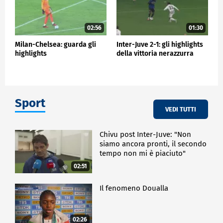
02:56
01:30
Milan-Chelsea: guarda gli
Inter-Juve 2-1: gli highlights
highlights
della vittoria nerazzurra
Sport
VEDI TUTTI
Chivu post Inter-Juve: "Non
siamo ancora pronti, il secondo
tempo non mi è piaciuto"
02:51
Il fenomeno Doualla
02:26