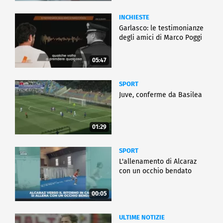
INCHIESTE
Garlasco: le testimonianze
degli amici di Marco Poggi
05:47
SPORT
Juve, conferme da Basilea
01:29
SPORT
L'allenamento di Alcaraz
con un occhio bendato
00:05
ULTIME NOTIZIE