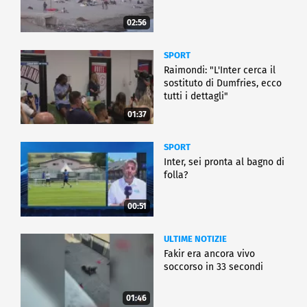
02:56
SPORT
Raimondi: "L'Inter cerca il
sostituto di Dumfries, ecco
tutti i dettagli"
01:37
SPORT
Inter, sei pronta al bagno di
folla?
00:51
ULTIME NOTIZIE
Fakir era ancora vivo
soccorso in 33 secondi
01:46