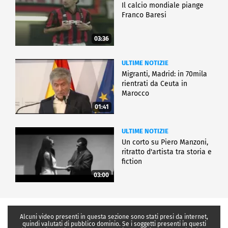
Il calcio mondiale piange
Franco Baresi
03:36
ULTIME NOTIZIE
Migranti, Madrid: in 70mila
rientrati da Ceuta in
Marocco
01:41
ULTIME NOTIZIE
Un corto su Piero Manzoni,
ritratto d'artista tra storia e
fiction
03:00
Alcuni video presenti in questa sezione sono stati presi da internet,
quindi valutati di pubblico dominio. Se i soggetti presenti in questi