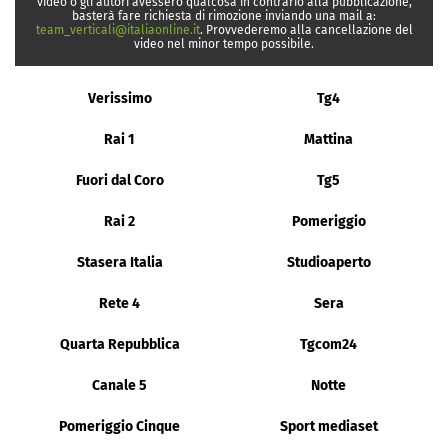
video o gli autori avessero qualcosa in contrario alla pubblicazione,
basterà fare richiesta di rimozione inviando una mail a:
team_verticali@italiaonline.it
. Provvederemo alla cancellazione del
video nel minor tempo possibile.
Verissimo
Tg4
Rai 1
Mattina
Fuori dal Coro
Tg5
Rai 2
Pomeriggio
Stasera Italia
Studioaperto
Rete 4
Sera
Quarta Repubblica
Tgcom24
Canale 5
Notte
Pomeriggio Cinque
Sport mediaset