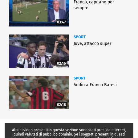
Franco, capitano per
sempre
03:47
SPORT
Juve, attacco super
02:16
SPORT
Addio a Franco Baresi
02:18
Alcuni video presenti in questa sezione sono stati presi da internet,
quindi valutati di pubblico dominio. Se i soggetti presenti in questi