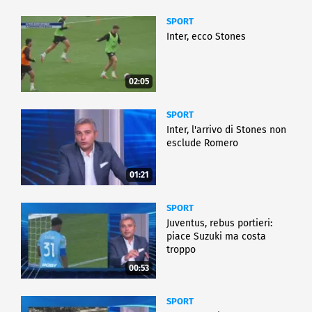
SPORT
Inter, ecco Stones
02:05
SPORT
Inter, l'arrivo di Stones non
esclude Romero
01:21
SPORT
Juventus, rebus portieri:
piace Suzuki ma costa
troppo
00:53
SPORT