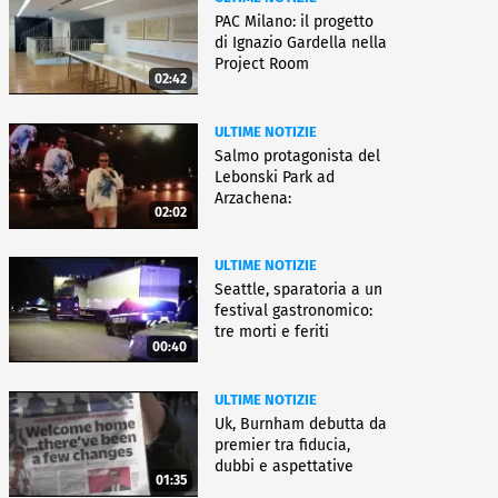
PAC Milano: il progetto
di Ignazio Gardella nella
Project Room
02:42
ULTIME NOTIZIE
Salmo protagonista del
Lebonski Park ad
Arzachena:
02:02
"Un'emozione"
ULTIME NOTIZIE
Seattle, sparatoria a un
festival gastronomico:
tre morti e feriti
00:40
ULTIME NOTIZIE
Uk, Burnham debutta da
premier tra fiducia,
dubbi e aspettative
01:35