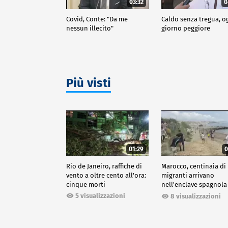
03:32
0
Covid, Conte: "Da me
Caldo senza tregua, o
nessun illecito"
giorno peggiore
Più visti
01:29
0
Rio de Janeiro, raffiche di
Marocco, centinaia di
vento a oltre cento all'ora:
migranti arrivano
cinque morti
nell'enclave spagnola
Ceuta
5 visualizzazioni
8 visualizzazioni