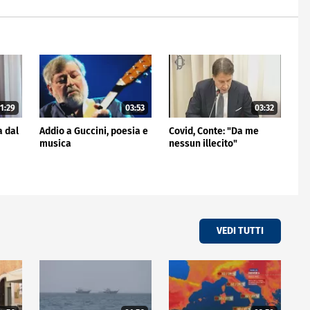
1:29
03:53
03:32
a dal
Addio a Guccini, poesia e
Covid, Conte: "Da me
musica
nessun illecito"
VEDI TUTTI