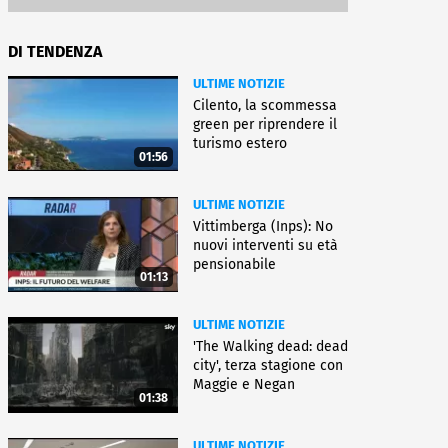
DI TENDENZA
ULTIME NOTIZIE
Cilento, la scommessa
green per riprendere il
turismo estero
01:56
ULTIME NOTIZIE
Vittimberga (Inps): No
nuovi interventi su età
pensionabile
01:13
ULTIME NOTIZIE
'The Walking dead: dead
city', terza stagione con
Maggie e Negan
01:38
ULTIME NOTIZIE