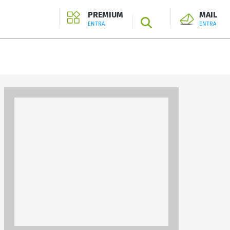
PREMIUM
MAIL
SEARCH
ENTRA
ENTRA
ENTRA