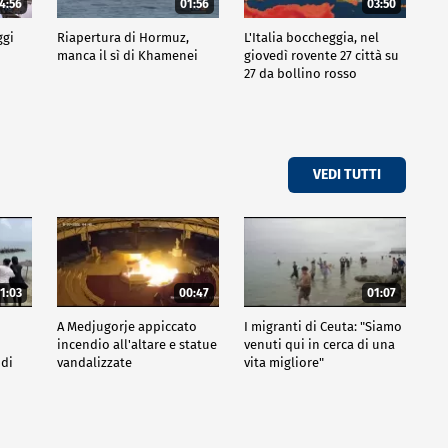
4:56
01:56
03:50
ggi
Riapertura di Hormuz,
L'Italia boccheggia, nel
manca il sì di Khamenei
giovedì rovente 27 città su
27 da bollino rosso
VEDI TUTTI
1:03
00:47
01:07
A Medjugorje appiccato
I migranti di Ceuta: "Siamo
incendio all'altare e statue
venuti qui in cerca di una
 di
vandalizzate
vita migliore"