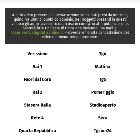
Alcuni video presenti in questa sezione sono stati presi da internet,
quindi valutati di pubblico dominio. Se i soggetti presenti in questi
video o gli autori avessero qualcosa in contrario alla pubblicazione,
basterà fare richiesta di rimozione inviando una mail a:
team_verticali@italiaonline.it
. Provvederemo alla cancellazione del
video nel minor tempo possibile.
Verissimo
Tg4
Rai 1
Mattina
Fuori dal Coro
Tg5
Rai 2
Pomeriggio
Stasera Italia
Studioaperto
Rete 4
Sera
Quarta Repubblica
Tgcom24