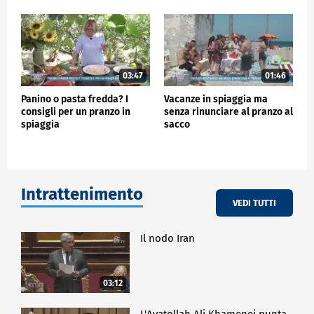
03:47
01:46
Panino o pasta fredda? I
Vacanze in spiaggia ma
consigli per un pranzo in
senza rinunciare al pranzo al
spiaggia
sacco
Intrattenimento
VEDI TUTTI
Il nodo Iran
03:12
L'Ayatollah Ali Khamenei punta