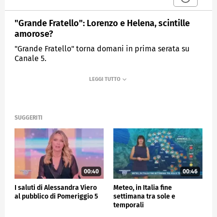
"Grande Fratello": Lorenzo e Helena, scintille
amorose?
"Grande Fratello" torna domani in prima serata su
Canale 5.
MEDIASET
POMERIGGIO CINQUE
SUGGERITI
00:40
00:46
I saluti di Alessandra Viero
Meteo, in Italia fine
al pubblico di Pomeriggio 5
settimana tra sole e
temporali