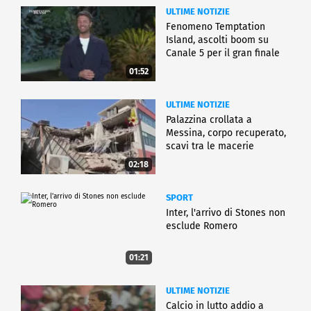
ULTIME NOTIZIE
Fenomeno Temptation
Island, ascolti boom su
Canale 5 per il gran finale
01:52
ULTIME NOTIZIE
Palazzina crollata a
Messina, corpo recuperato,
scavi tra le macerie
02:18
SPORT
Inter, l'arrivo di Stones non
esclude Romero
01:21
ULTIME NOTIZIE
Calcio in lutto addio a