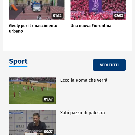
01:32
02:03
Geely per il rinascimento
Una nuova Fiorentina
urbano
Sport
VEDI TUTTI
Ecco la Roma che verrà
01:47
Xabi pazzo di palestra
00:27