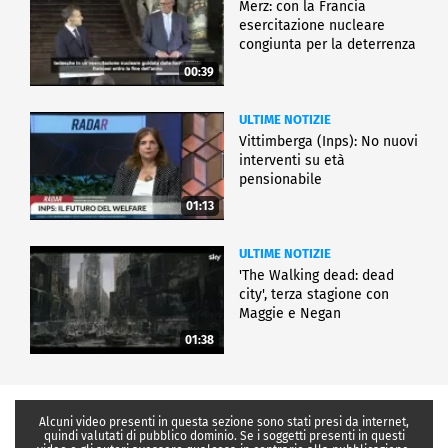
Merz: con la Francia
esercitazione nucleare
congiunta per la deterrenza
00:39
ULTIME NOTIZIE
Vittimberga (Inps): No nuovi
interventi su età
pensionabile
01:13
ULTIME NOTIZIE
'The Walking dead: dead
city', terza stagione con
Maggie e Negan
01:38
Alcuni video presenti in questa sezione sono stati presi da internet,
quindi valutati di pubblico dominio. Se i soggetti presenti in questi