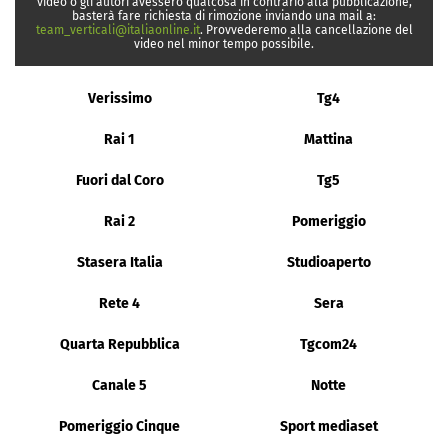
video o gli autori avessero qualcosa in contrario alla pubblicazione,
basterà fare richiesta di rimozione inviando una mail a:
team_verticali@italiaonline.it
. Provvederemo alla cancellazione del
video nel minor tempo possibile.
Verissimo
Tg4
Rai 1
Mattina
Fuori dal Coro
Tg5
Rai 2
Pomeriggio
Stasera Italia
Studioaperto
Rete 4
Sera
Quarta Repubblica
Tgcom24
Canale 5
Notte
Pomeriggio Cinque
Sport mediaset