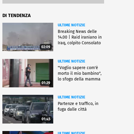
DI TENDENZA
ULTIME NOTIZIE
Breaking News delle
14.00 | Raid iraniano in
Iraq, colpito Consolato
02:09
Usa
ULTIME NOTIZIE
"Voglio sapere com'è
morto il mio bambino",
lo sfogo della mamma
01:29
ULTIME NOTIZIE
Partenze e traffico, in
fuga dalle città
01:45
ULTIME NOTIZIE