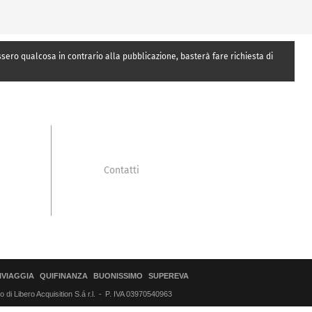
essero qualcosa in contrario alla pubblicazione, basterà fare richiesta di
Contatti
IVIAGGIA
QUIFINANZA
BUONISSIMO
SUPEREVA
di Libero Acquisition S.á r.l.
P. IVA 03970540963