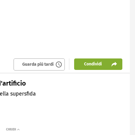
Condividi
Guarda più tardi
artificio
ella supersfida