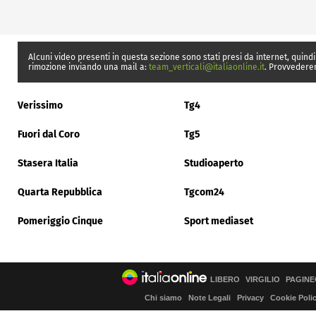
Alcuni video presenti in questa sezione sono stati presi da internet, quindi
rimozione inviando una mail a:
team_verticali@italiaonline.it
. Provvedere
Verissimo
Tg4
Fuori dal Coro
Tg5
Stasera Italia
Studioaperto
Quarta Repubblica
Tgcom24
Pomeriggio Cinque
Sport mediaset
LIBERO
VIRGILIO
PAGINE
Chi siamo
Note Legali
Privacy
Cookie Poli