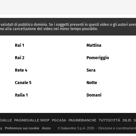
 valutati di pubblico dominio. Se i soggetti presenti in questi video o gli autori av
mo alla cancellazione del video nel minor tempo possibile.
Rai 1
Mattina
Rai 2
Pomeriggio
Rete 4
Sera
Canale 5
Notte
Italia 1
Domani
GIALLE
PAGINEGIALLE SHOP
PGCASA
PAGINEBIANCHE
TUTTOCITTÀ
DILEI
S
© Italiaonline S.p.A. 2026
Direzione e coordinamento 
cy
Preferenze sui cookie
Aiuto