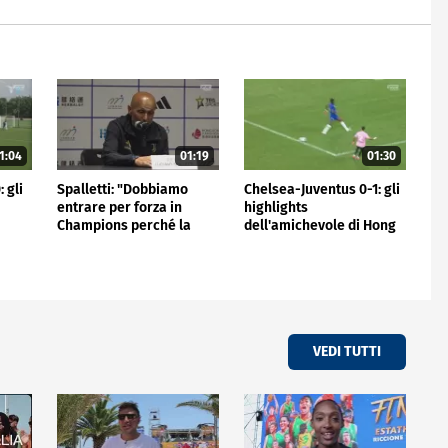
1:04
01:19
01:30
 gli
Spalletti: "Dobbiamo
Chelsea-Juventus 0-1: gli
entrare per forza in
highlights
Champions perché la
dell'amichevole di Hong
Juve non può stare fuori"
Kong
VEDI TUTTI