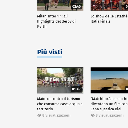
02:45
0
Milan-Inter 1-1: gli
Lo show delle Estathé
highlights del derby di
Italia Finals
Perth
Più visti
01:49
0
Maiorca contro il turismo
"Matchbox", le macch
che consuma case, acqua e
diventano un film con
territorio
Cena e Jessica Biel
8 visualizzazioni
3 visualizzazioni