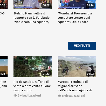
0:26
00:57
01:14
 3x3
Stefano Mancinelli e il
"Mondiale? Proveremo a
rapporto con la Fortitudo:
competere contro ogni
"Non è solo una squadra,
squadra". Olbis Andrè
ma una fede"
racconta il percorso di
avvicinamento ai prossimi
mondiali in Germania.
VEDI TUTTI
1:36
01:29
01:03
inine
Rio de Janeiro, raffiche di
Marocco, centinaia di
 John
vento a oltre cento all'ora:
migranti arrivano
cinque morti
nell'enclave spagnola di
Ceuta
9 visualizzazioni
6 visualizzazioni