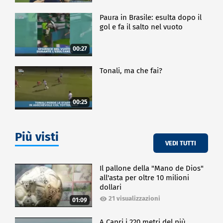
Paura in Brasile: esulta dopo il
gol e fa il salto nel vuoto
00:27
Tonali, ma che fai?
00:25
Più visti
VEDI TUTTI
Il pallone della "Mano de Dios"
all'asta per oltre 10 milioni
dollari
21 visualizzazioni
01:09
A Capri i 220 metri del più