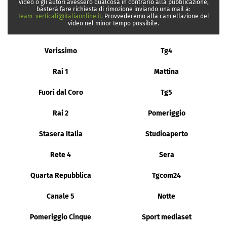
video o gli autori avessero qualcosa in contrario alla pubblicazione,
basterà fare richiesta di rimozione inviando una mail a:
team_verticali@italiaonline.it
. Provvederemo alla cancellazione del
video nel minor tempo possibile.
Verissimo
Tg4
Rai 1
Mattina
Fuori dal Coro
Tg5
Rai 2
Pomeriggio
Stasera Italia
Studioaperto
Rete 4
Sera
Quarta Repubblica
Tgcom24
Canale 5
Notte
Pomeriggio Cinque
Sport mediaset