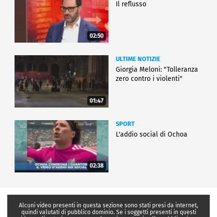
Il reflusso
02:50
ULTIME NOTIZIE
Giorgia Meloni: "Tolleranza
zero contro i violenti"
01:47
SPORT
L'addio social di Ochoa
02:38
Alcuni video presenti in questa sezione sono stati presi da internet,
quindi valutati di pubblico dominio. Se i soggetti presenti in questi