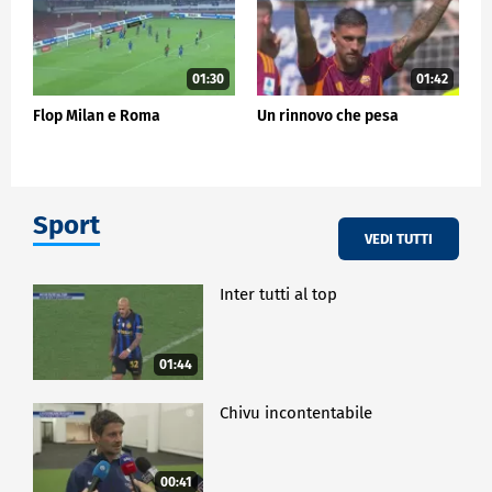
01:30
01:42
Flop Milan e Roma
Un rinnovo che pesa
Sport
VEDI TUTTI
Inter tutti al top
01:44
Chivu incontentabile
00:41