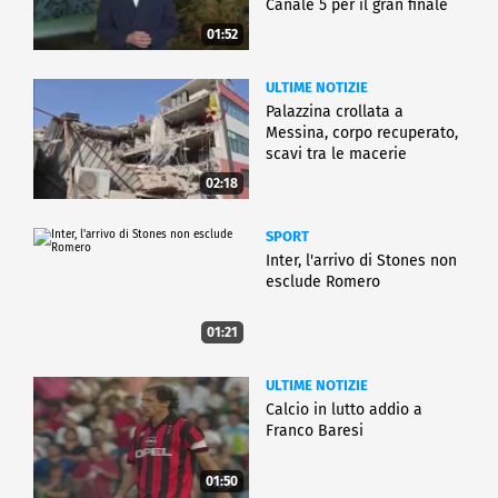
Canale 5 per il gran finale
01:52
ULTIME NOTIZIE
Palazzina crollata a
Messina, corpo recuperato,
scavi tra le macerie
02:18
SPORT
Inter, l'arrivo di Stones non
esclude Romero
01:21
ULTIME NOTIZIE
Calcio in lutto addio a
Franco Baresi
01:50