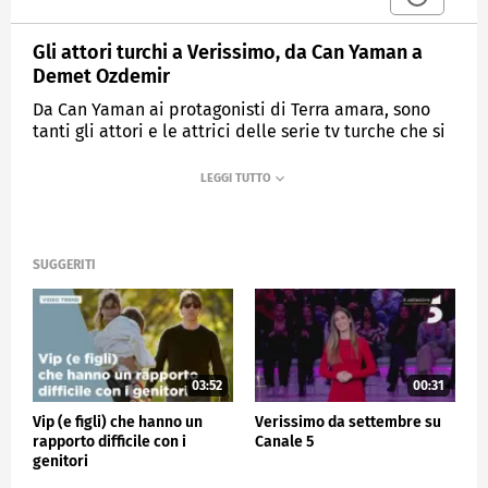
Gli attori turchi a Verissimo, da Can Yaman a
Demet Ozdemir
Da Can Yaman ai protagonisti di Terra amara, sono
tanti gli attori e le attrici delle serie tv turche che si
sono raccontati nello studio di Verissimo: riviviamo
le loro interviste.
MEDIASET
VERISSIMO
SUGGERITI
03:52
00:31
Vip (e figli) che hanno un
Verissimo da settembre su
rapporto difficile con i
Canale 5
genitori