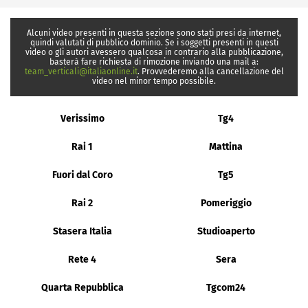
Alcuni video presenti in questa sezione sono stati presi da internet,
quindi valutati di pubblico dominio. Se i soggetti presenti in questi
video o gli autori avessero qualcosa in contrario alla pubblicazione,
basterà fare richiesta di rimozione inviando una mail a:
team_verticali@italiaonline.it
. Provvederemo alla cancellazione del
video nel minor tempo possibile.
Verissimo
Tg4
Rai 1
Mattina
Fuori dal Coro
Tg5
Rai 2
Pomeriggio
Stasera Italia
Studioaperto
Rete 4
Sera
Quarta Repubblica
Tgcom24