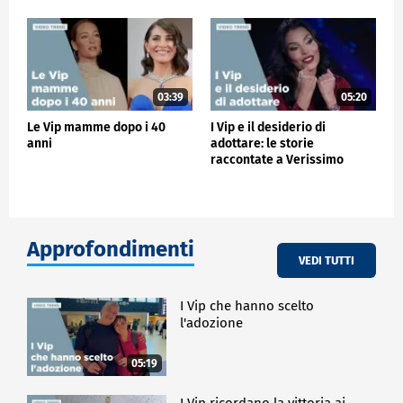
03:39
05:20
Le Vip mamme dopo i 40
I Vip e il desiderio di
anni
adottare: le storie
raccontate a Verissimo
Approfondimenti
VEDI TUTTI
I Vip che hanno scelto
l'adozione
05:19
I Vip ricordano la vittoria ai