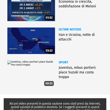
Economia in crescita,
soddisfazione di Meloni
01:52
ULTIME NOTIZIE
Iran e Ucraina, notte di
attacchi
03:32
SPORT
Juventus, rebus portieri:
piace Suzuki ma costa
troppo
00:53
Alcuni video presenti in questa sezione sono stati presi da internet,
quindi valutati di pubblico dominio. Se i soggetti presenti in questi