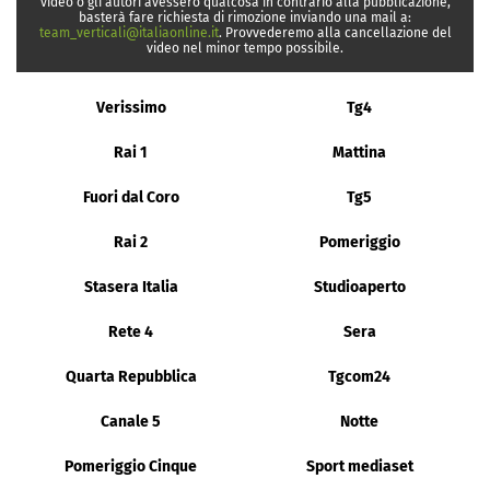
video o gli autori avessero qualcosa in contrario alla pubblicazione,
basterà fare richiesta di rimozione inviando una mail a:
team_verticali@italiaonline.it
. Provvederemo alla cancellazione del
video nel minor tempo possibile.
Verissimo
Tg4
Rai 1
Mattina
Fuori dal Coro
Tg5
Rai 2
Pomeriggio
Stasera Italia
Studioaperto
Rete 4
Sera
Quarta Repubblica
Tgcom24
Canale 5
Notte
Pomeriggio Cinque
Sport mediaset