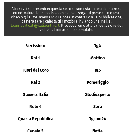
Alcuni video presenti in questa sezione sono stati presi da internet,
quindi valutati di pubblico dominio. Se i soggetti presenti in questi
video o gli autori avessero qualcosa in contrario alla pubblicazione,
basterà fare richiesta di rimozione inviando una mail a:
team_verticali@italiaonline.it
. Provvederemo alla cancellazione del
video nel minor tempo possibile.
Verissimo
Tg4
Rai 1
Mattina
Fuori dal Coro
Tg5
Rai 2
Pomeriggio
Stasera Italia
Studioaperto
Rete 4
Sera
Quarta Repubblica
Tgcom24
Canale 5
Notte