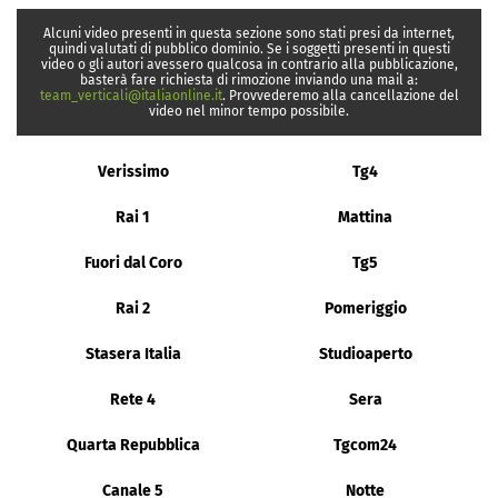
Alcuni video presenti in questa sezione sono stati presi da internet,
quindi valutati di pubblico dominio. Se i soggetti presenti in questi
video o gli autori avessero qualcosa in contrario alla pubblicazione,
basterà fare richiesta di rimozione inviando una mail a:
team_verticali@italiaonline.it
. Provvederemo alla cancellazione del
video nel minor tempo possibile.
Verissimo
Tg4
Rai 1
Mattina
Fuori dal Coro
Tg5
Rai 2
Pomeriggio
Stasera Italia
Studioaperto
Rete 4
Sera
Quarta Repubblica
Tgcom24
Canale 5
Notte