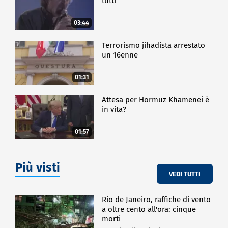
tutti
03:44
Terrorismo jihadista arrestato
un 16enne
01:31
Attesa per Hormuz Khamenei è
in vita?
01:57
Più visti
VEDI TUTTI
Rio de Janeiro, raffiche di vento
a oltre cento all'ora: cinque
morti