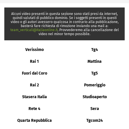
Alcuni video presenti in questa sezione sono stati presi da internet,
quindi valutati di pubblico dominio. Se i soggetti presenti in questi
video o gli autori avessero qualcosa in contrario alla pubblicazione,
basterà fare richiesta di rimozione inviando una mail a:
team_verticali@italiaonline.it
. Provvederemo alla cancellazione del
video nel minor tempo possibile.
Verissimo
Tg4
Rai 1
Mattina
Fuori dal Coro
Tg5
Rai 2
Pomeriggio
Stasera Italia
Studioaperto
Rete 4
Sera
Quarta Repubblica
Tgcom24