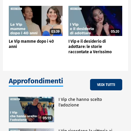
03:39
05:20
Le Vip mamme dopo i 40
I Vip e il desiderio di
anni
adottare: le storie
raccontate a Verissimo
Approfondimenti
VEDI TUTTI
I Vip che hanno scelto
l'adozione
05:19
I Vip ricordano la vittoria ai