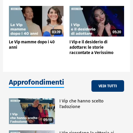
03:39
05:20
Le Vip mamme dopo i 40
I Vip e il desiderio di
anni
adottare: le storie
raccontate a Verissimo
Approfondimenti
VEDI TUTTI
I Vip che hanno scelto
l'adozione
05:19
I Vip ricordano la vittoria ai