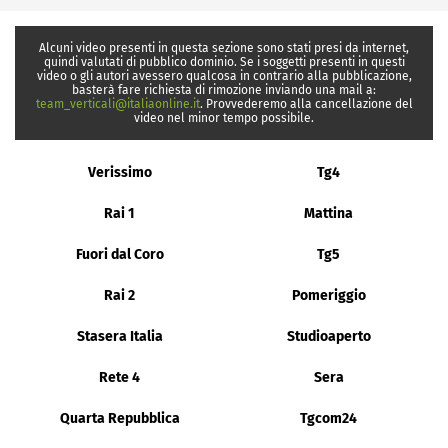
Alcuni video presenti in questa sezione sono stati presi da internet,
quindi valutati di pubblico dominio. Se i soggetti presenti in questi
video o gli autori avessero qualcosa in contrario alla pubblicazione,
basterà fare richiesta di rimozione inviando una mail a:
team_verticali@italiaonline.it
. Provvederemo alla cancellazione del
video nel minor tempo possibile.
Verissimo
Tg4
Rai 1
Mattina
Fuori dal Coro
Tg5
Rai 2
Pomeriggio
Stasera Italia
Studioaperto
Rete 4
Sera
Quarta Repubblica
Tgcom24