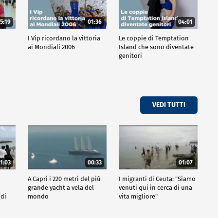
5:19
01:36
04:01
o
I Vip ricordano la vittoria
Le coppie di Temptation
ai Mondiali 2006
Island che sono diventate
genitori
VEDI TUTTI
1:03
00:33
01:07
A Capri i 220 metri del più
I migranti di Ceuta: "Siamo
grande yacht a vela del
venuti qui in cerca di una
 di
mondo
vita migliore"