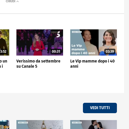
3:52
00:31
03:39
no un
Verissimo da settembre
Le Vip mamme dopo i 40
 i
su Canale 5
anni
VEDI TUTTI