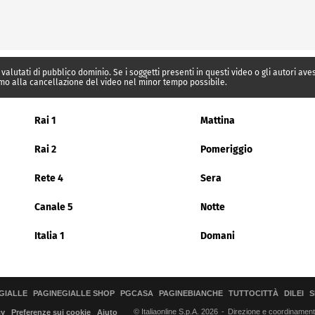
 valutati di pubblico dominio. Se i soggetti presenti in questi video o gli autori av
mo alla cancellazione del video nel minor tempo possibile.
Rai 1
Mattina
Rai 2
Pomeriggio
Rete 4
Sera
Canale 5
Notte
Italia 1
Domani
GIALLE
PAGINEGIALLE SHOP
PGCASA
PAGINEBIANCHE
TUTTOCITTÀ
DILEI
S
© Italiaonline S.p.A. 2026
Direzione e coordinamento 
cy
Preferenze sui cookie
Aiuto