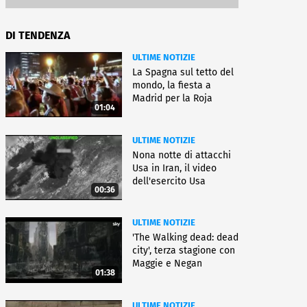
DI TENDENZA
ULTIME NOTIZIE
La Spagna sul tetto del
mondo, la fiesta a
Madrid per la Roja
01:04
ULTIME NOTIZIE
Nona notte di attacchi
Usa in Iran, il video
dell'esercito Usa
00:36
ULTIME NOTIZIE
'The Walking dead: dead
city', terza stagione con
Maggie e Negan
01:38
ULTIME NOTIZIE