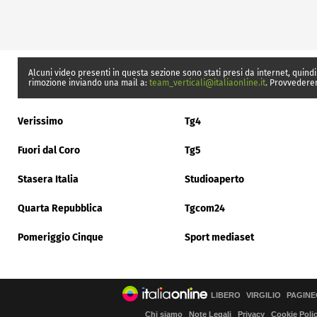
Alcuni video presenti in questa sezione sono stati presi da internet, quindi
rimozione inviando una mail a:
team_verticali@italiaonline.it
. Provvedere
Verissimo
Tg4
Fuori dal Coro
Tg5
Stasera Italia
Studioaperto
Quarta Repubblica
Tgcom24
Pomeriggio Cinque
Sport mediaset
LIBERO
VIRGILIO
PAGINE
Chi siamo
Note Legali
Privacy
Cookie Poli