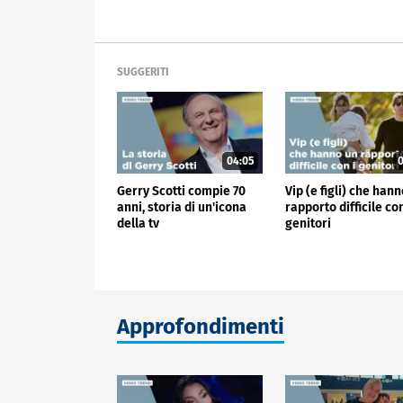
SUGGERITI
04:05
0
Gerry Scotti compie 70
Vip (e figli) che han
anni, storia di un'icona
rapporto difficile con
della tv
genitori
Approfondimenti