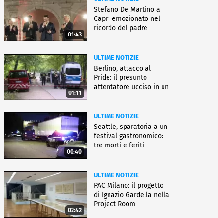
Stefano De Martino a
Capri emozionato nel
ricordo del padre
01:43
ULTIME NOTIZIE
Berlino, attacco al
Pride: il presunto
attentatore ucciso in un
01:11
blitz
ULTIME NOTIZIE
Seattle, sparatoria a un
festival gastronomico:
tre morti e feriti
00:40
ULTIME NOTIZIE
PAC Milano: il progetto
di Ignazio Gardella nella
Project Room
02:42