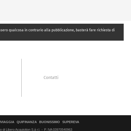
essero qualcosa in contrario alla pubblicazione, basterà fare richiesta di
Contatti
IVIAGGIA
QUIFINANZA
BUONISSIMO
SUPEREVA
di Libero Acquisition S.á r.l.
P. IVA 03970540963