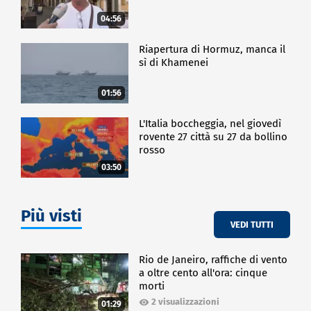
04:56
Riapertura di Hormuz, manca il
sì di Khamenei
01:56
L'Italia boccheggia, nel giovedì
rovente 27 città su 27 da bollino
rosso
03:50
Più visti
VEDI TUTTI
Rio de Janeiro, raffiche di vento
a oltre cento all'ora: cinque
morti
2 visualizzazioni
01:29