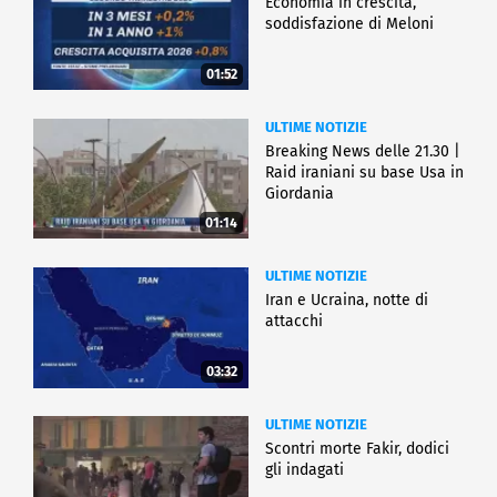
Economia in crescita,
soddisfazione di Meloni
01:52
ULTIME NOTIZIE
Breaking News delle 21.30 |
Raid iraniani su base Usa in
Giordania
01:14
ULTIME NOTIZIE
Iran e Ucraina, notte di
attacchi
03:32
ULTIME NOTIZIE
Scontri morte Fakir, dodici
gli indagati