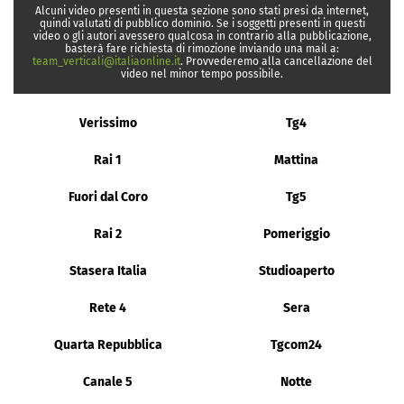
Alcuni video presenti in questa sezione sono stati presi da internet,
quindi valutati di pubblico dominio. Se i soggetti presenti in questi
video o gli autori avessero qualcosa in contrario alla pubblicazione,
basterà fare richiesta di rimozione inviando una mail a:
team_verticali@italiaonline.it
. Provvederemo alla cancellazione del
video nel minor tempo possibile.
Verissimo
Tg4
Rai 1
Mattina
Fuori dal Coro
Tg5
Rai 2
Pomeriggio
Stasera Italia
Studioaperto
Rete 4
Sera
Quarta Repubblica
Tgcom24
Canale 5
Notte