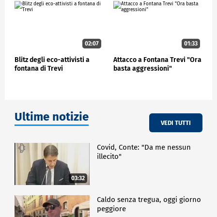
Giornate dell'Energia e dell'Economia Circolare
promosse da WEC Italia e Globe Italia, Filippo
Benedetti, Relazioni Istituzionali di
FederlegnoArredo.
02:07
01:33
ECONOMIA
Blitz degli eco-attivisti a
Attacco a Fontana Trevi "Ora
fontana di Trevi
basta aggressioni"
Ultime notizie
VEDI TUTTI
Covid, Conte: "Da me nessun
illecito"
03:32
Caldo senza tregua, oggi giorno
peggiore