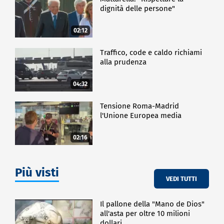
italiani e stranieri. Il punto è favorire la circolarità
dignità delle persone"
dei talenti".
La Giornata si è chiusa con il lancio del Forum della
02:12
Meritocrazia Award 2025-2026, dedicato alle
organizzazioni che si impegneranno per costruire una
Traffico, code e caldo richiami
governance all'insegna del merito.
alla prudenza
04:32
ECONOMIA
Tensione Roma-Madrid
l'Unione Europea media
02:16
Più visti
VEDI TUTTI
Il pallone della "Mano de Dios"
all'asta per oltre 10 milioni
dollari