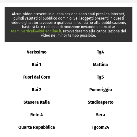
Alcuni video presenti in questa sezione sono stati presi da internet,
quindi valutati di pubblico dominio. Se i soggetti presenti in questi
video o gli autori avessero qualcosa in contrario alla pubblicazione,
basterà fare richiesta di rimozione inviando una mail a:
team_verticali@italiaonline.it
. Provvederemo alla cancellazione del
video nel minor tempo possibile.
Verissimo
Tg4
Rai 1
Mattina
Fuori dal Coro
Tg5
Rai 2
Pomeriggio
Stasera Italia
Studioaperto
Rete 4
Sera
Quarta Repubblica
Tgcom24