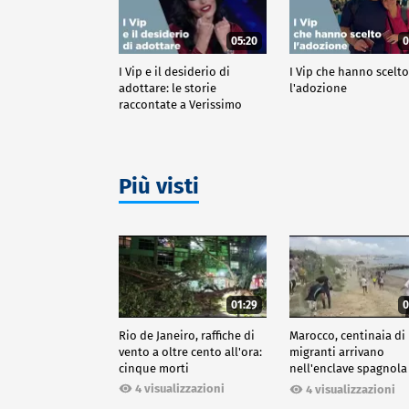
05:20
0
I Vip e il desiderio di
I Vip che hanno scelt
adottare: le storie
l'adozione
raccontate a Verissimo
Più visti
01:29
0
Rio de Janeiro, raffiche di
Marocco, centinaia di
vento a oltre cento all'ora:
migranti arrivano
cinque morti
nell'enclave spagnola
Ceuta
4 visualizzazioni
4 visualizzazioni