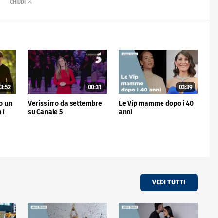
3:52
00:31
03:39
no un
Verissimo da settembre
Le Vip mamme dopo i 40
 i
su Canale 5
anni
VEDI TUTTI