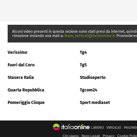
Alcuni video presenti in questa sezione sono stati presi da internet, quindi
rimozione inviando una mail a:
team_verticali@italiaonline.it
. Provvedere
Verissimo
Tg4
Fuori dal Coro
Tg5
Stasera Italia
Studioaperto
Quarta Repubblica
Tgcom24
Pomeriggio Cinque
Sport mediaset
LIBERO
VIRGILIO
PAGINE
Chi siamo
Note Legali
Privacy
Cookie Poli