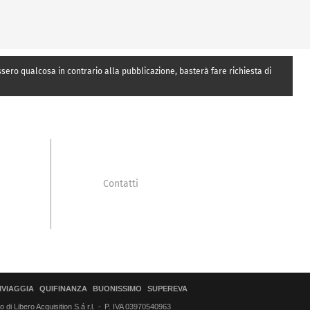
essero qualcosa in contrario alla pubblicazione, basterà fare richiesta di
Contatti
IVIAGGIA
QUIFINANZA
BUONISSIMO
SUPEREVA
di Libero Acquisition S.á r.l.
P. IVA 03970540963