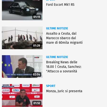
Ford Escort Mk1 RS
01:15
ULTIME NOTIZIE
Assalto a Ceuta, dal
Marocco sbarco dal
mare di 60mila migranti
01:29
ULTIME NOTIZIE
Breaking News delle
18.00 | Ceuta, Sanchez:
"Attacco a sovranità
02:04
Spagna"
SPORT
Monza, Juric si presenta
01:52