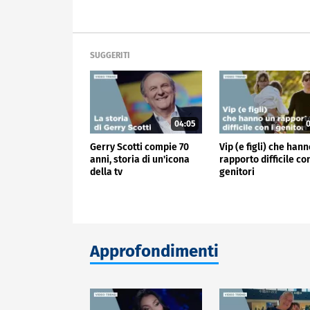
SUGGERITI
04:05
0
Gerry Scotti compie 70
Vip (e figli) che han
anni, storia di un'icona
rapporto difficile con
della tv
genitori
Approfondimenti