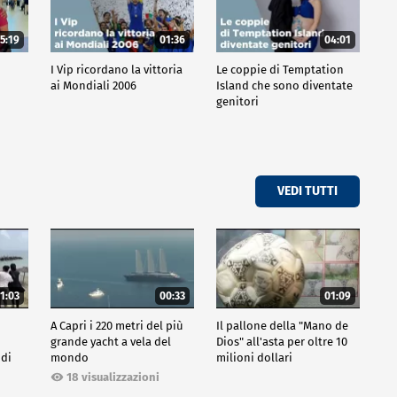
5:19
01:36
04:01
o
I Vip ricordano la vittoria
Le coppie di Temptation
ai Mondiali 2006
Island che sono diventate
genitori
VEDI TUTTI
1:03
00:33
01:09
A Capri i 220 metri del più
Il pallone della "Mano de
grande yacht a vela del
Dios" all'asta per oltre 10
 di
mondo
milioni dollari
18 visualizzazioni