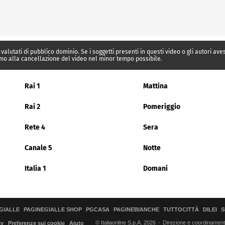
 valutati di pubblico dominio. Se i soggetti presenti in questi video o gli autori av
mo alla cancellazione del video nel minor tempo possibile.
Rai 1
Mattina
Rai 2
Pomeriggio
Rete 4
Sera
Canale 5
Notte
Italia 1
Domani
GIALLE
PAGINEGIALLE SHOP
PGCASA
PAGINEBIANCHE
TUTTOCITTÀ
DILEI
S
© Italiaonline S.p.A. 2026
Direzione e coordinamento 
cy
Preferenze sui cookie
Aiuto