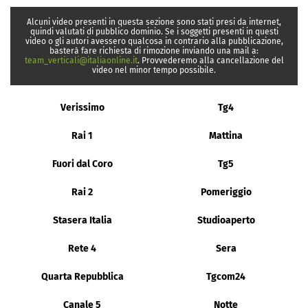
Alcuni video presenti in questa sezione sono stati presi da internet,
quindi valutati di pubblico dominio. Se i soggetti presenti in questi
video o gli autori avessero qualcosa in contrario alla pubblicazione,
basterà fare richiesta di rimozione inviando una mail a:
team_verticali@italiaonline.it
. Provvederemo alla cancellazione del
video nel minor tempo possibile.
Verissimo
Tg4
Rai 1
Mattina
Fuori dal Coro
Tg5
Rai 2
Pomeriggio
Stasera Italia
Studioaperto
Rete 4
Sera
Quarta Repubblica
Tgcom24
Canale 5
Notte