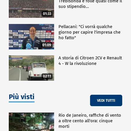
Trebisonda è folle quasi come il
suo stipendio…
01:33
Pellacani: "Ci vorrà qualche
giorno per capire l'impresa che
ho fatto"
01:09
A storia di Citroen 2CV e Renault
4 - W la rivoluzione
02:11
Più visti
VEDI TUTTI
Rio de Janeiro, raffiche di vento
a oltre cento all'ora: cinque
morti