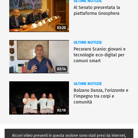
ULTIME NOTIZIE
Al Senato presentata la
piattaforma Gnosphera
03:20
ULTIME NOTIZIE
Pecoraro Scanio: giovani e
tecnologie eco-digital per
comuni smart
02:14
ULTIME NOTIZIE
Bolzano Danza, l'orizzonte e
l'impegno tra corpi e
comunità
02:16
Alcuni video presenti in questa sezione sono stati presi da internet,