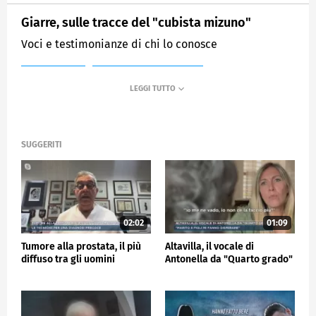
Giarre, sulle tracce del "cubista mizuno"
Voci e testimonianze di chi lo conosce
MEDIASET
MATTINO CINQUE NEWS
SUGGERITI
02:02
01:09
Tumore alla prostata, il più
Altavilla, il vocale di
diffuso tra gli uomini
Antonella da "Quarto grado"