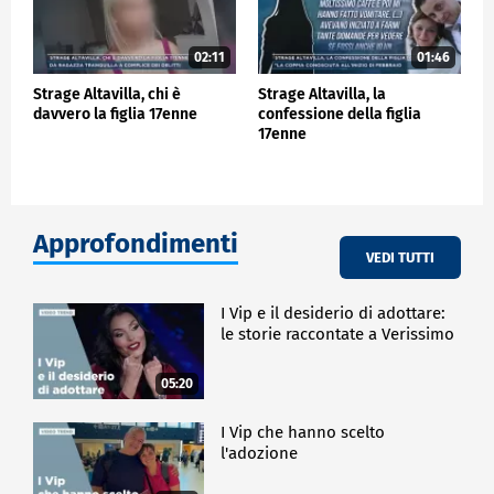
02:11
01:46
Strage Altavilla, chi è
Strage Altavilla, la
davvero la figlia 17enne
confessione della figlia
17enne
Approfondimenti
VEDI TUTTI
I Vip e il desiderio di adottare:
le storie raccontate a Verissimo
05:20
I Vip che hanno scelto
l'adozione