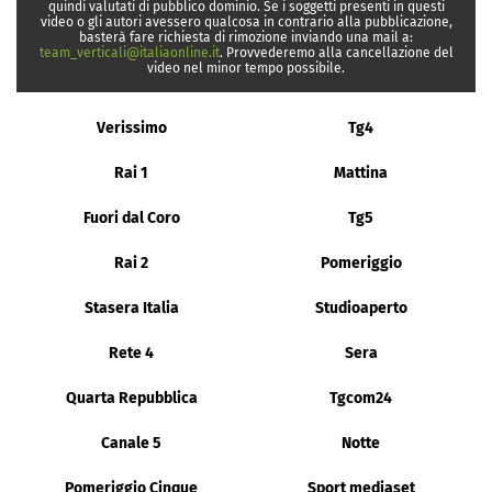
quindi valutati di pubblico dominio. Se i soggetti presenti in questi
video o gli autori avessero qualcosa in contrario alla pubblicazione,
basterà fare richiesta di rimozione inviando una mail a:
team_verticali@italiaonline.it
. Provvederemo alla cancellazione del
video nel minor tempo possibile.
Verissimo
Tg4
Rai 1
Mattina
Fuori dal Coro
Tg5
Rai 2
Pomeriggio
Stasera Italia
Studioaperto
Rete 4
Sera
Quarta Repubblica
Tgcom24
Canale 5
Notte
Pomeriggio Cinque
Sport mediaset