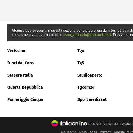
Alcuni video presenti in questa sezione sono stati presi da internet, quindi
rimozione inviando una mail a:
team_verticali@italiaonline.it
. Provvedere
Verissimo
Tg4
Fuori dal Coro
Tg5
Stasera Italia
Studioaperto
Quarta Repubblica
Tgcom24
Pomeriggio Cinque
Sport mediaset
LIBERO
VIRGILIO
PAGINE
Chi siamo
Note Legali
Privacy
Cookie Poli