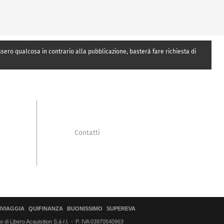
essero qualcosa in contrario alla pubblicazione, basterà fare richiesta di
Contatti
IVIAGGIA
QUIFINANZA
BUONISSIMO
SUPEREVA
di Libero Acquisition S.á r.l.
P. IVA 03970540963