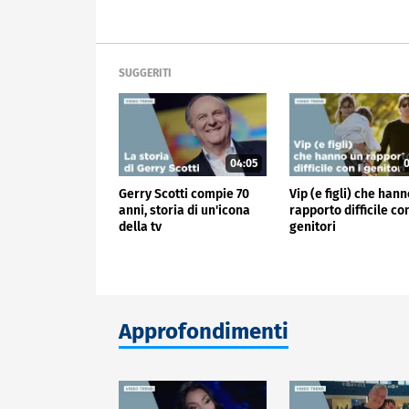
SUGGERITI
04:05
0
Gerry Scotti compie 70
Vip (e figli) che han
anni, storia di un'icona
rapporto difficile con
della tv
genitori
Approfondimenti