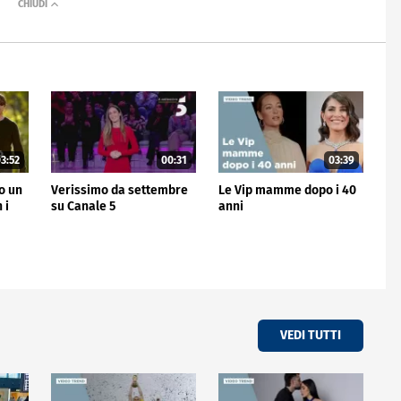
3:52
00:31
03:39
no un
Verissimo da settembre
Le Vip mamme dopo i 40
 i
su Canale 5
anni
VEDI TUTTI