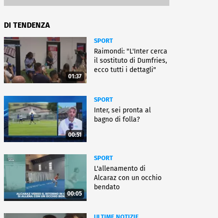
DI TENDENZA
SPORT
Raimondi: "L'Inter cerca
il sostituto di Dumfries,
ecco tutti i dettagli"
01:37
SPORT
Inter, sei pronta al
bagno di folla?
00:51
SPORT
L'allenamento di
Alcaraz con un occhio
bendato
00:05
ULTIME NOTIZIE