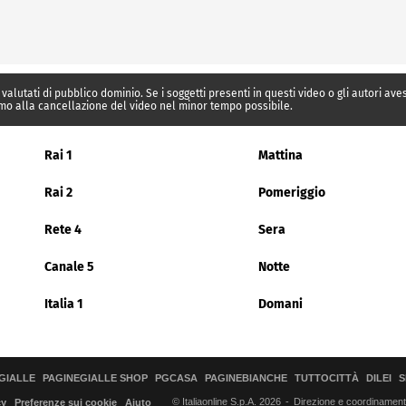
 valutati di pubblico dominio. Se i soggetti presenti in questi video o gli autori av
mo alla cancellazione del video nel minor tempo possibile.
Rai 1
Mattina
Rai 2
Pomeriggio
Rete 4
Sera
Canale 5
Notte
Italia 1
Domani
GIALLE
PAGINEGIALLE SHOP
PGCASA
PAGINEBIANCHE
TUTTOCITTÀ
DILEI
S
© Italiaonline S.p.A. 2026
Direzione e coordinamento 
cy
Preferenze sui cookie
Aiuto