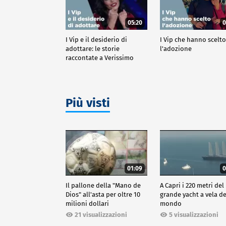
05:20
0
I Vip e il desiderio di
I Vip che hanno scelt
adottare: le storie
l'adozione
raccontate a Verissimo
Più visti
01:09
0
Il pallone della "Mano de
A Capri i 220 metri del
Dios" all'asta per oltre 10
grande yacht a vela de
milioni dollari
mondo
21 visualizzazioni
5 visualizzazioni