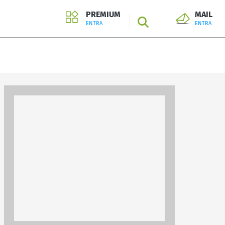
PREMIUM
MAIL
SEARCH
ENTRA
ENTRA
ENTRA