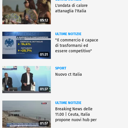
L'ondata di calore
attanaglia l'Italia
05:12
ULTIME NOTIZIE
"Il commercio è capace
di trasformarsi ed
essere competitivo"
01:31
SPORT
Nuovo ct Italia
01:37
ULTIME NOTIZIE
Breaking News delle
11.00 | Ceuta, Italia
propone nuovi hub per
01:57
migranti