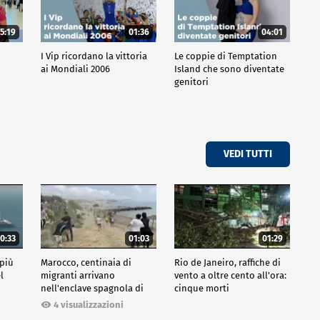
5:19
01:36
04:01
o
I Vip ricordano la vittoria
Le coppie di Temptation
ai Mondiali 2006
Island che sono diventate
genitori
VEDI TUTTI
0:33
01:03
01:29
 più
Marocco, centinaia di
Rio de Janeiro, raffiche di
l
migranti arrivano
vento a oltre cento all'ora:
nell'enclave spagnola di
cinque morti
Ceuta
4 visualizzazioni