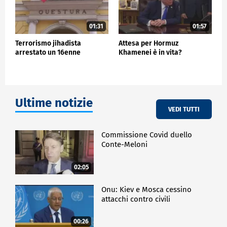
01:31
01:57
Terrorismo jihadista
Attesa per Hormuz
arrestato un 16enne
Khamenei è in vita?
Ultime notizie
VEDI TUTTI
Commissione Covid duello
Conte-Meloni
02:05
Onu: Kiev e Mosca cessino
attacchi contro civili
00:26