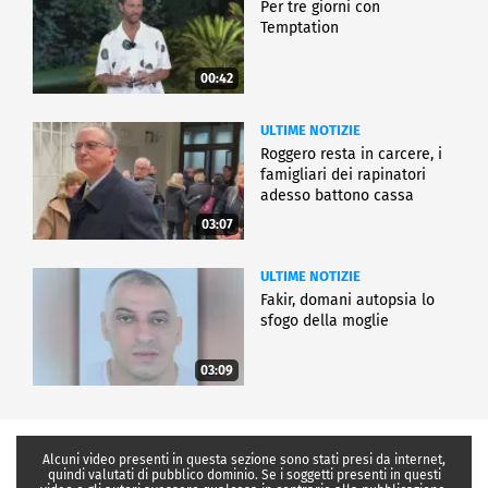
Per tre giorni con
Temptation
00:42
ULTIME NOTIZIE
Roggero resta in carcere, i
famigliari dei rapinatori
adesso battono cassa
03:07
ULTIME NOTIZIE
Fakir, domani autopsia lo
sfogo della moglie
03:09
Alcuni video presenti in questa sezione sono stati presi da internet,
quindi valutati di pubblico dominio. Se i soggetti presenti in questi