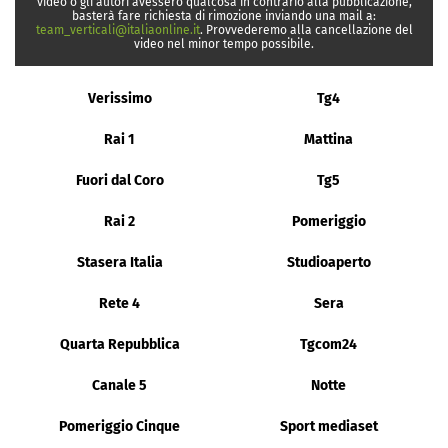
video o gli autori avessero qualcosa in contrario alla pubblicazione,
basterà fare richiesta di rimozione inviando una mail a:
team_verticali@italiaonline.it
. Provvederemo alla cancellazione del
video nel minor tempo possibile.
Verissimo
Tg4
Rai 1
Mattina
Fuori dal Coro
Tg5
Rai 2
Pomeriggio
Stasera Italia
Studioaperto
Rete 4
Sera
Quarta Repubblica
Tgcom24
Canale 5
Notte
Pomeriggio Cinque
Sport mediaset