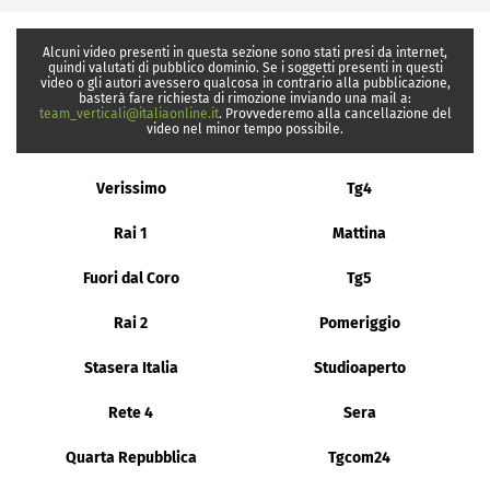
Alcuni video presenti in questa sezione sono stati presi da internet,
quindi valutati di pubblico dominio. Se i soggetti presenti in questi
video o gli autori avessero qualcosa in contrario alla pubblicazione,
basterà fare richiesta di rimozione inviando una mail a:
team_verticali@italiaonline.it
. Provvederemo alla cancellazione del
video nel minor tempo possibile.
Verissimo
Tg4
Rai 1
Mattina
Fuori dal Coro
Tg5
Rai 2
Pomeriggio
Stasera Italia
Studioaperto
Rete 4
Sera
Quarta Repubblica
Tgcom24