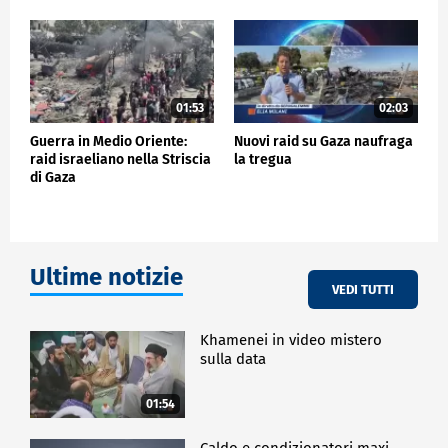
01:53
02:03
Guerra in Medio Oriente:
Nuovi raid su Gaza naufraga
raid israeliano nella Striscia
la tregua
di Gaza
Ultime notizie
VEDI TUTTI
Khamenei in video mistero
sulla data
01:54
Caldo e condizionatori maxi-