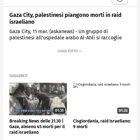
Gaza City, palestinesi piangono morti in raid
israeliano
Gaza City, 11 mar. (askanews) - Un gruppo di
palestinesi all'ospedale arabo Al-Ahli si raccoglie
attorno ai corpi dei parenti uccisi in un raid
israeliano a sud di Gaza City. Umm Tariq Obaid,
palestinese, dice "Dov'è la tregua? Uccidono i nostri
giovani e parlando di una tregua, ma dov'è la
tregua? Per quanto tempo ancora continueranno
questi assassinii e questa distruzione, quanto
SUGGERITI
tempo? La popolazione ha sofferto senza fine,
viviamo nelle tende circondati da distruzione e
macerie".
CRONACA
01:31
01:33
Breaking News delle 21.30 |
Cisgiordania, raid israeliano:
Gaza, almeno 45 morti per il
9 morti
raid israeliano