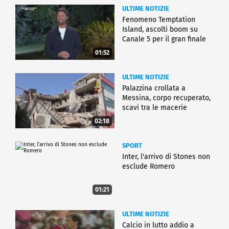
ULTIME NOTIZIE
Fenomeno Temptation
Island, ascolti boom su
Canale 5 per il gran finale
01:52
ULTIME NOTIZIE
Palazzina crollata a
Messina, corpo recuperato,
scavi tra le macerie
02:18
SPORT
Inter, l'arrivo di Stones non
esclude Romero
01:21
ULTIME NOTIZIE
Calcio in lutto addio a