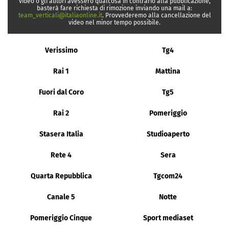
video o gli autori avessero qualcosa in contrario alla pubblicazione,
basterà fare richiesta di rimozione inviando una mail a:
team_verticali@italiaonline.it
. Provvederemo alla cancellazione del
video nel minor tempo possibile.
Verissimo
Tg4
Rai 1
Mattina
Fuori dal Coro
Tg5
Rai 2
Pomeriggio
Stasera Italia
Studioaperto
Rete 4
Sera
Quarta Repubblica
Tgcom24
Canale 5
Notte
Pomeriggio Cinque
Sport mediaset