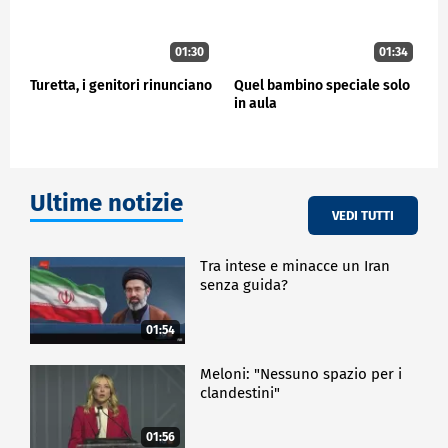
01:30
01:34
Turetta, i genitori rinunciano
Quel bambino speciale solo
in aula
Ultime notizie
VEDI TUTTI
Tra intese e minacce un Iran
senza guida?
01:54
Meloni: "Nessuno spazio per i
clandestini"
01:56