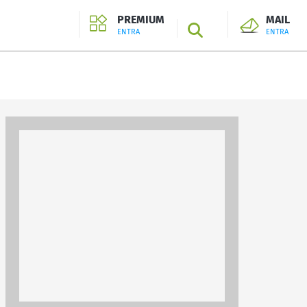
PREMIUM
MAIL
SEARCH
ENTRA
ENTRA
ENTRA