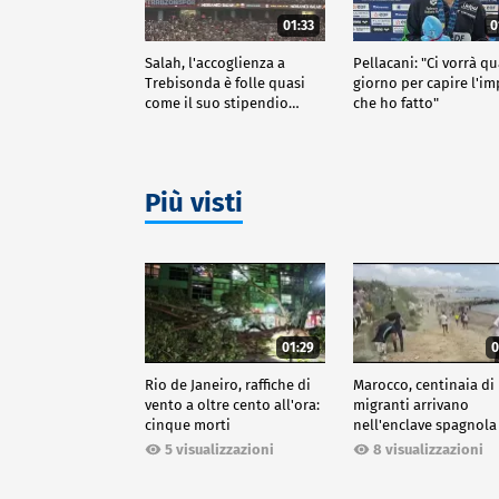
01:33
0
Salah, l'accoglienza a
Pellacani: "Ci vorrà q
Trebisonda è folle quasi
giorno per capire l'i
come il suo stipendio…
che ho fatto"
Più visti
01:29
0
Rio de Janeiro, raffiche di
Marocco, centinaia di
vento a oltre cento all'ora:
migranti arrivano
cinque morti
nell'enclave spagnola
Ceuta
5 visualizzazioni
8 visualizzazioni