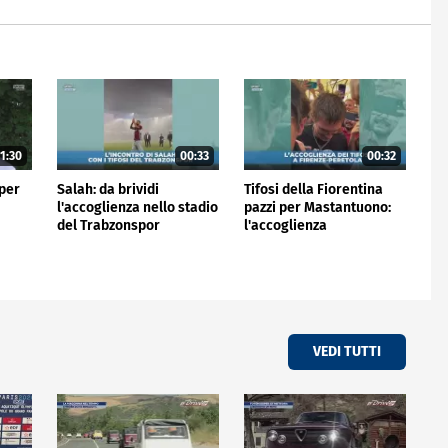
1:30
00:33
00:32
 per
Salah: da brividi
Tifosi della Fiorentina
l'accoglienza nello stadio
pazzi per Mastantuono:
del Trabzonspor
l'accoglienza
all'aeroporto
VEDI TUTTI