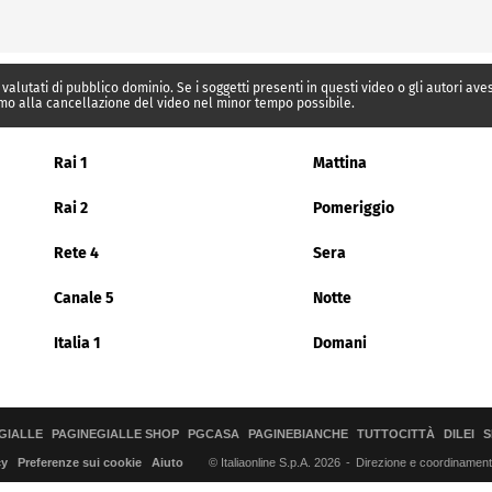
 valutati di pubblico dominio. Se i soggetti presenti in questi video o gli autori av
mo alla cancellazione del video nel minor tempo possibile.
Rai 1
Mattina
Rai 2
Pomeriggio
Rete 4
Sera
Canale 5
Notte
Italia 1
Domani
GIALLE
PAGINEGIALLE SHOP
PGCASA
PAGINEBIANCHE
TUTTOCITTÀ
DILEI
S
© Italiaonline S.p.A. 2026
Direzione e coordinamento 
cy
Preferenze sui cookie
Aiuto