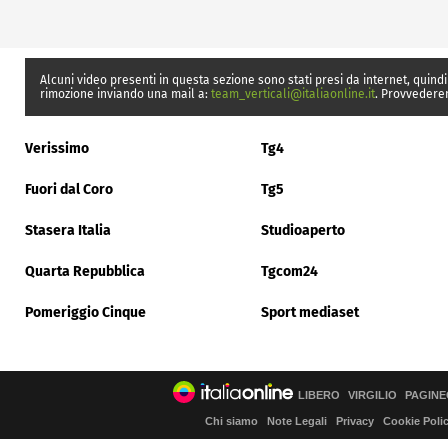
Alcuni video presenti in questa sezione sono stati presi da internet, quindi
rimozione inviando una mail a:
team_verticali@italiaonline.it
. Provvedere
Verissimo
Tg4
Fuori dal Coro
Tg5
Stasera Italia
Studioaperto
Quarta Repubblica
Tgcom24
Pomeriggio Cinque
Sport mediaset
LIBERO
VIRGILIO
PAGINE
Chi siamo
Note Legali
Privacy
Cookie Poli