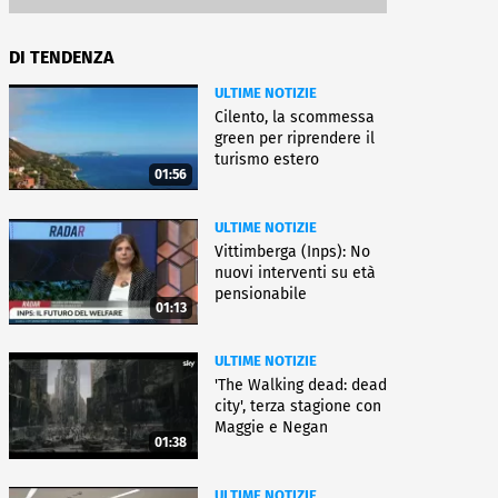
DI TENDENZA
ULTIME NOTIZIE
Cilento, la scommessa
green per riprendere il
turismo estero
01:56
ULTIME NOTIZIE
Vittimberga (Inps): No
nuovi interventi su età
pensionabile
01:13
ULTIME NOTIZIE
'The Walking dead: dead
city', terza stagione con
Maggie e Negan
01:38
ULTIME NOTIZIE