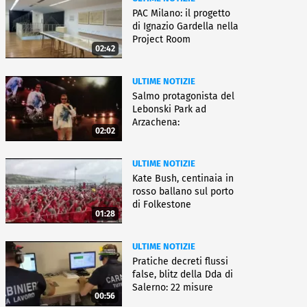
PAC Milano: il progetto
di Ignazio Gardella nella
Project Room
02:42
ULTIME NOTIZIE
Salmo protagonista del
Lebonski Park ad
Arzachena:
02:02
"Un'emozione"
ULTIME NOTIZIE
Kate Bush, centinaia in
rosso ballano sul porto
di Folkestone
01:28
ULTIME NOTIZIE
Pratiche decreti flussi
false, blitz della Dda di
Salerno: 22 misure
00:56