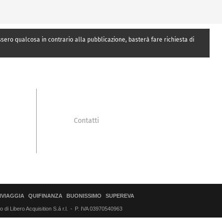
essero qualcosa in contrario alla pubblicazione, basterà fare richiesta di
Contatti
IVIAGGIA
QUIFINANZA
BUONISSIMO
SUPEREVA
di Libero Acquisition S.á r.l.
P. IVA 03970540963