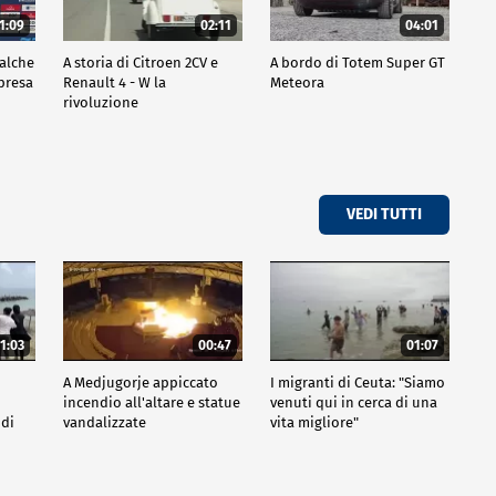
1:09
02:11
04:01
ualche
A storia di Citroen 2CV e
A bordo di Totem Super GT
mpresa
Renault 4 - W la
Meteora
rivoluzione
VEDI TUTTI
1:03
00:47
01:07
A Medjugorje appiccato
I migranti di Ceuta: "Siamo
incendio all'altare e statue
venuti qui in cerca di una
 di
vandalizzate
vita migliore"