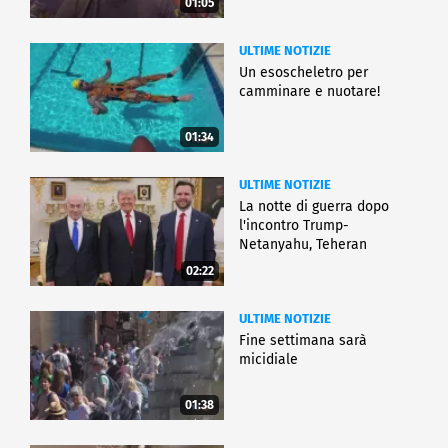
01:05
ULTIME NOTIZIE
Un esoscheletro per
camminare e nuotare!
01:34
ULTIME NOTIZIE
La notte di guerra dopo
l'incontro Trump-
Netanyahu, Teheran
all'attacco
02:22
ULTIME NOTIZIE
Fine settimana sarà
micidiale
01:38