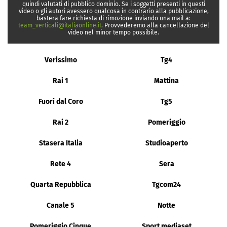
quindi valutati di pubblico dominio. Se i soggetti presenti in questi
video o gli autori avessero qualcosa in contrario alla pubblicazione,
basterà fare richiesta di rimozione inviando una mail a:
team_verticali@italiaonline.it
. Provvederemo alla cancellazione del
video nel minor tempo possibile.
Verissimo
Tg4
Rai 1
Mattina
Fuori dal Coro
Tg5
Rai 2
Pomeriggio
Stasera Italia
Studioaperto
Rete 4
Sera
Quarta Repubblica
Tgcom24
Canale 5
Notte
Pomeriggio Cinque
Sport mediaset