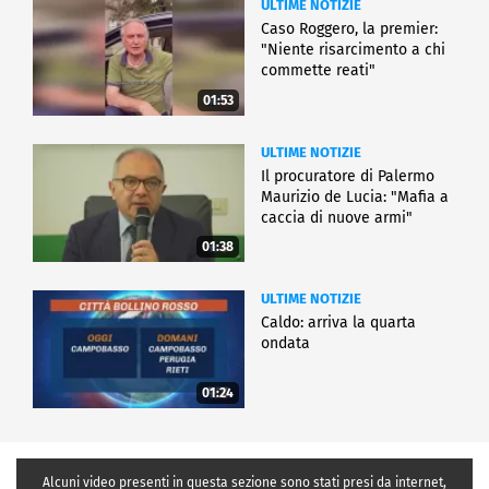
ULTIME NOTIZIE
Caso Roggero, la premier:
"Niente risarcimento a chi
commette reati"
01:53
ULTIME NOTIZIE
Il procuratore di Palermo
Maurizio de Lucia: "Mafia a
caccia di nuove armi"
01:38
ULTIME NOTIZIE
Caldo: arriva la quarta
ondata
01:24
Alcuni video presenti in questa sezione sono stati presi da internet,