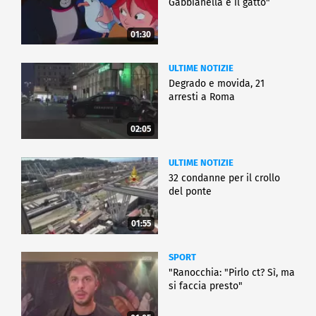
Gabbianella e il gatto"
01:30
ULTIME NOTIZIE
Degrado e movida, 21
arresti a Roma
02:05
ULTIME NOTIZIE
32 condanne per il crollo
del ponte
01:55
SPORT
"Ranocchia: "Pirlo ct? Sì, ma
si faccia presto"