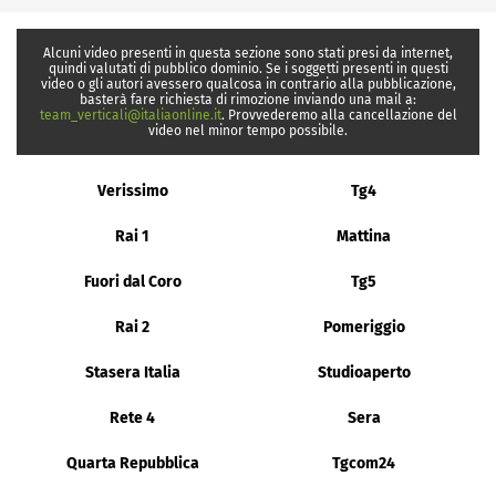
Alcuni video presenti in questa sezione sono stati presi da internet,
quindi valutati di pubblico dominio. Se i soggetti presenti in questi
video o gli autori avessero qualcosa in contrario alla pubblicazione,
basterà fare richiesta di rimozione inviando una mail a:
team_verticali@italiaonline.it
. Provvederemo alla cancellazione del
video nel minor tempo possibile.
Verissimo
Tg4
Rai 1
Mattina
Fuori dal Coro
Tg5
Rai 2
Pomeriggio
Stasera Italia
Studioaperto
Rete 4
Sera
Quarta Repubblica
Tgcom24