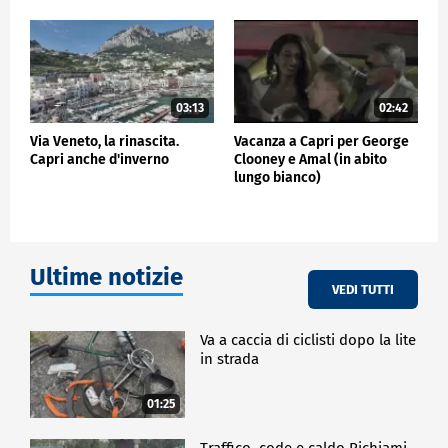
passeggiata in Piazzetta, cogliendo l'occasione per
alcuni saluti, brevi conversazioni e foto con turisti e
capresi.
CRONACA
03:13
02:42
Via Veneto, la rinascita.
Vacanza a Capri per George
Capri anche d'inverno
Clooney e Amal (in abito
lungo bianco)
Ultime notizie
VEDI TUTTI
Va a caccia di ciclisti dopo la lite
in strada
01:25
Traffico, code e caldo Richiami