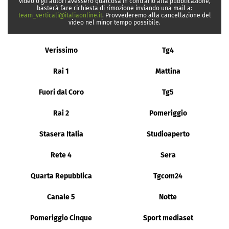
video o gli autori avessero qualcosa in contrario alla pubblicazione,
basterà fare richiesta di rimozione inviando una mail a:
team_verticali@italiaonline.it
. Provvederemo alla cancellazione del
video nel minor tempo possibile.
Verissimo
Tg4
Rai 1
Mattina
Fuori dal Coro
Tg5
Rai 2
Pomeriggio
Stasera Italia
Studioaperto
Rete 4
Sera
Quarta Repubblica
Tgcom24
Canale 5
Notte
Pomeriggio Cinque
Sport mediaset