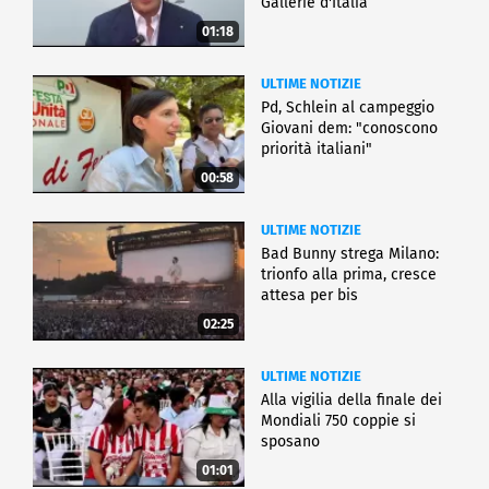
Gallerie d'Italia
01:18
ULTIME NOTIZIE
Pd, Schlein al campeggio
Giovani dem: "conoscono
priorità italiani"
00:58
ULTIME NOTIZIE
Bad Bunny strega Milano:
trionfo alla prima, cresce
attesa per bis
02:25
ULTIME NOTIZIE
Alla vigilia della finale dei
Mondiali 750 coppie si
sposano
01:01