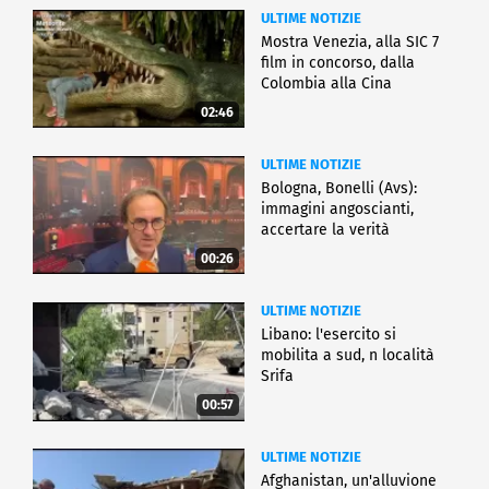
ULTIME NOTIZIE
Mostra Venezia, alla SIC 7
film in concorso, dalla
Colombia alla Cina
02:46
ULTIME NOTIZIE
Bologna, Bonelli (Avs):
immagini angoscianti,
accertare la verità
00:26
ULTIME NOTIZIE
Libano: l'esercito si
mobilita a sud, n località
Srifa
00:57
ULTIME NOTIZIE
Afghanistan, un'alluvione