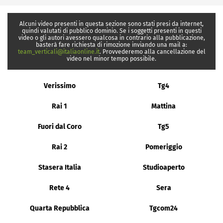
Alcuni video presenti in questa sezione sono stati presi da internet,
quindi valutati di pubblico dominio. Se i soggetti presenti in questi
video o gli autori avessero qualcosa in contrario alla pubblicazione,
basterà fare richiesta di rimozione inviando una mail a:
team_verticali@italiaonline.it
. Provvederemo alla cancellazione del
video nel minor tempo possibile.
Verissimo
Tg4
Rai 1
Mattina
Fuori dal Coro
Tg5
Rai 2
Pomeriggio
Stasera Italia
Studioaperto
Rete 4
Sera
Quarta Repubblica
Tgcom24