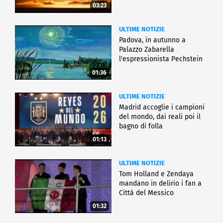
03:23
ULTIME NOTIZIE
Padova, in autunno a
Palazzo Zabarella
l'espressionista Pechstein
01:36
ULTIME NOTIZIE
Madrid accoglie i campioni
del mondo, dai reali poi il
bagno di folla
01:13
ULTIME NOTIZIE
Tom Holland e Zendaya
mandano in delirio i fan a
Città del Messico
01:32