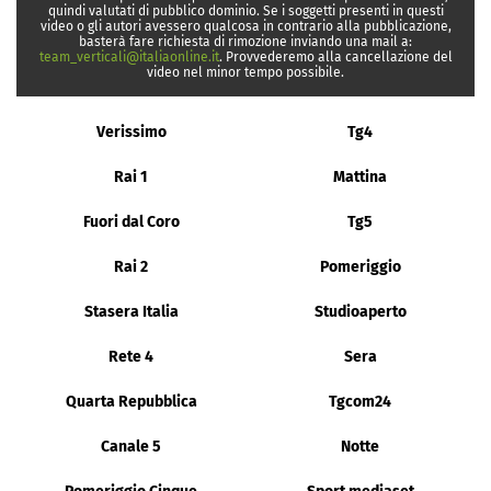
quindi valutati di pubblico dominio. Se i soggetti presenti in questi
video o gli autori avessero qualcosa in contrario alla pubblicazione,
basterà fare richiesta di rimozione inviando una mail a:
team_verticali@italiaonline.it
. Provvederemo alla cancellazione del
video nel minor tempo possibile.
Verissimo
Tg4
Rai 1
Mattina
Fuori dal Coro
Tg5
Rai 2
Pomeriggio
Stasera Italia
Studioaperto
Rete 4
Sera
Quarta Repubblica
Tgcom24
Canale 5
Notte