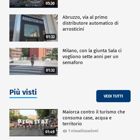
05:30
Abruzzo, via al primo
distributore automatico di
arrosticini
01:32
Milano, con la giunta Sala ci
vogliono sette anni per un
semaforo
01:32
Più visti
VEDI TUTTI
Maiorca contro il turismo che
consuma case, acqua e
territorio
1 visualizzazioni
01:49