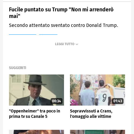
Fucile puntato su Trump "Non mi arrenderò
mai"
Secondo attentato sventato contro Donald Trump.
MEDIASET
TG5
SUGGERITI
00:34
01:43
"Oppenheimer" tra poco in
Sopravvissuti a Crans,
prima tv su Canale 5
l'omaggio alle vittime