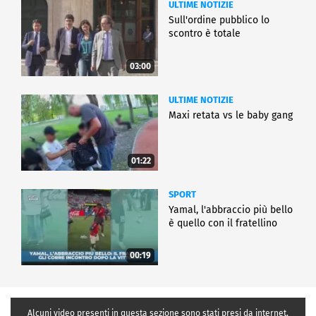
ULTIME NOTIZIE
Sull'ordine pubblico lo
scontro è totale
03:00
ULTIME NOTIZIE
Maxi retata vs le baby gang
01:22
SPORT
Yamal, l'abbraccio più bello
è quello con il fratellino
00:19
Alcuni video presenti in questa sezione sono stati presi da internet,