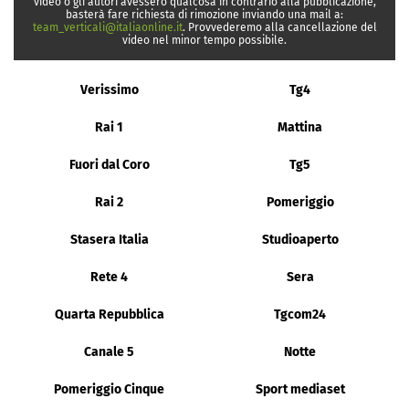
video o gli autori avessero qualcosa in contrario alla pubblicazione,
basterà fare richiesta di rimozione inviando una mail a:
team_verticali@italiaonline.it
. Provvederemo alla cancellazione del
video nel minor tempo possibile.
Verissimo
Tg4
Rai 1
Mattina
Fuori dal Coro
Tg5
Rai 2
Pomeriggio
Stasera Italia
Studioaperto
Rete 4
Sera
Quarta Repubblica
Tgcom24
Canale 5
Notte
Pomeriggio Cinque
Sport mediaset