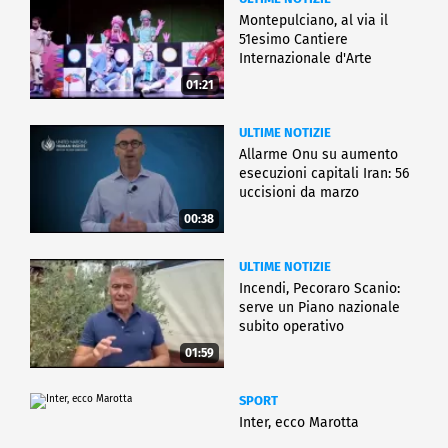
Montepulciano, al via il
51esimo Cantiere
Internazionale d'Arte
01:21
ULTIME NOTIZIE
Allarme Onu su aumento
esecuzioni capitali Iran: 56
uccisioni da marzo
00:38
ULTIME NOTIZIE
Incendi, Pecoraro Scanio:
serve un Piano nazionale
subito operativo
01:59
SPORT
Inter, ecco Marotta