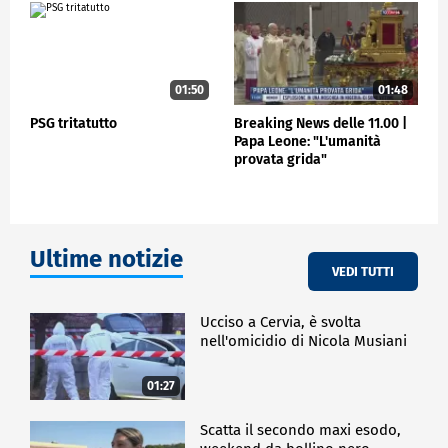
CRONACA
01:50
01:48
PSG tritatutto
Breaking News delle 11.00 |
Papa Leone: "L'umanità
provata grida"
Ultime notizie
VEDI TUTTI
Ucciso a Cervia, è svolta
nell'omicidio di Nicola Musiani
01:27
Scatta il secondo maxi esodo,