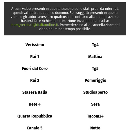
Alcuni video presenti in questa sezione sono stati presi da internet,
quindi valutati di pubblico dominio. Se i soggetti presenti in questi
video o gli autori avessero qualcosa in contrario alla pubblicazione,
basterà fare richiesta di rimozione inviando una mail a:
team_verticali@italiaonline.it
. Provvederemo alla cancellazione del
video nel minor tempo possibile.
Verissimo
Tg4
Rai 1
Mattina
Fuori dal Coro
Tg5
Rai 2
Pomeriggio
Stasera Italia
Studioaperto
Rete 4
Sera
Quarta Repubblica
Tgcom24
Canale 5
Notte