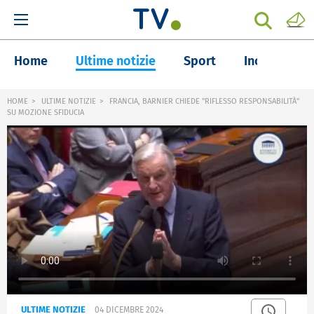
Home
Ultime notizie
Sport
Inchieste
HOME
ULTIME NOTIZIE
FRANCIA, BARNIER CHIEDE "RIFLESSO RESPONSABILITÀ"
SU MOZIONE SFIDUCIA
ULTIME NOTIZIE
04 DICEMBRE 2024