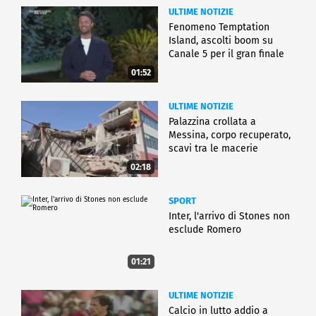
ULTIME NOTIZIE
Fenomeno Temptation
Island, ascolti boom su
Canale 5 per il gran finale
01:52
ULTIME NOTIZIE
Palazzina crollata a
Messina, corpo recuperato,
scavi tra le macerie
02:18
SPORT
Inter, l'arrivo di Stones non
esclude Romero
01:21
ULTIME NOTIZIE
Calcio in lutto addio a