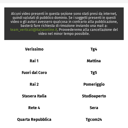
Alcuni video presenti in questa sezione sono stati presi da internet,
quindi valutati di pubblico dominio. Se i soggetti presenti in questi
video o gli autori avessero qualcosa in contrario alla pubblicazione,
basterà fare richiesta di rimozione inviando una mail a:
team_verticali@italiaonline.it
. Provvederemo alla cancellazione del
video nel minor tempo possibile.
Verissimo
Tg4
Rai 1
Mattina
Fuori dal Coro
Tg5
Rai 2
Pomeriggio
Stasera Italia
Studioaperto
Rete 4
Sera
Quarta Repubblica
Tgcom24