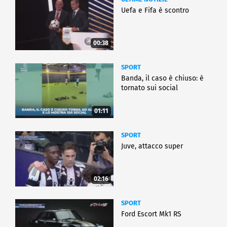
Uefa e Fifa è scontro
00:38
SPORT
Banda, il caso è chiuso: è
tornato sui social
01:11
SPORT
Juve, attacco super
02:16
SPORT
Ford Escort Mk1 RS