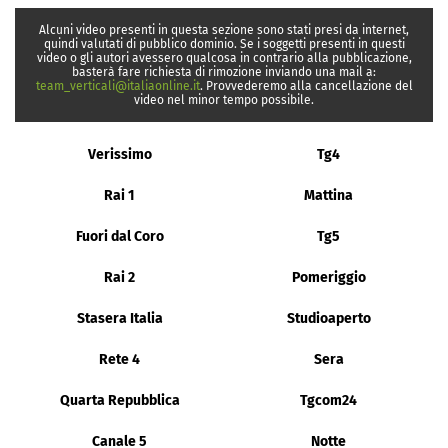
Alcuni video presenti in questa sezione sono stati presi da internet,
quindi valutati di pubblico dominio. Se i soggetti presenti in questi
video o gli autori avessero qualcosa in contrario alla pubblicazione,
basterà fare richiesta di rimozione inviando una mail a:
team_verticali@italiaonline.it
. Provvederemo alla cancellazione del
video nel minor tempo possibile.
Verissimo
Tg4
Rai 1
Mattina
Fuori dal Coro
Tg5
Rai 2
Pomeriggio
Stasera Italia
Studioaperto
Rete 4
Sera
Quarta Repubblica
Tgcom24
Canale 5
Notte