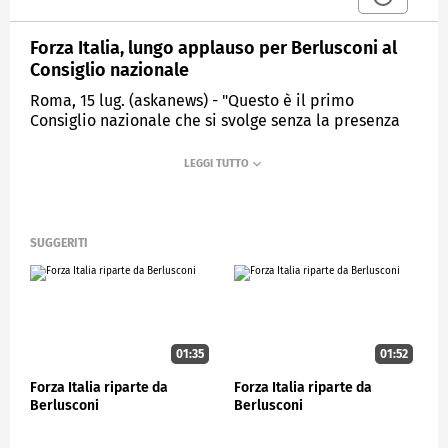
Forza Italia, lungo applauso per Berlusconi al
Consiglio nazionale
Roma, 15 lug. (askanews) - "Questo è il primo
Consiglio nazionale che si svolge senza la presenza
del nostro leader, Silvio Berlusconi, credo che sia
meglio dedicare a lui, invece che un minuto di
silenzio, un minuto di applausi che è partito
spontaneo".
Lo ha detto Antonio Tajani avviando i lavori del
SUGGERITI
Consiglio nazionale di Forza Italia.
Dalla paltea, oltre all'applauso, sono partiti anche
dei cori: "Silvio, Silvio".
POLITICA
01:35
01:52
Forza Italia riparte da
Forza Italia riparte da
Berlusconi
Berlusconi