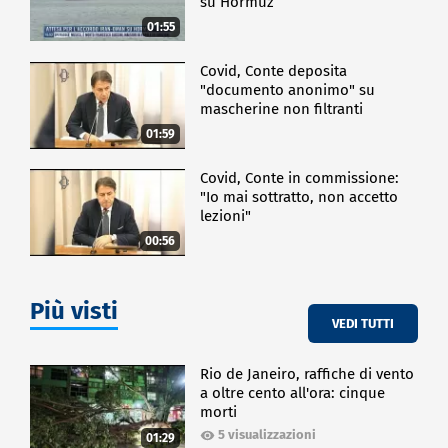
su Hormuz
01:55
Covid, Conte deposita
"documento anonimo" su
mascherine non filtranti
01:59
Covid, Conte in commissione:
"Io mai sottratto, non accetto
lezioni"
00:56
Più visti
VEDI TUTTI
Rio de Janeiro, raffiche di vento
a oltre cento all'ora: cinque
morti
5 visualizzazioni
01:29