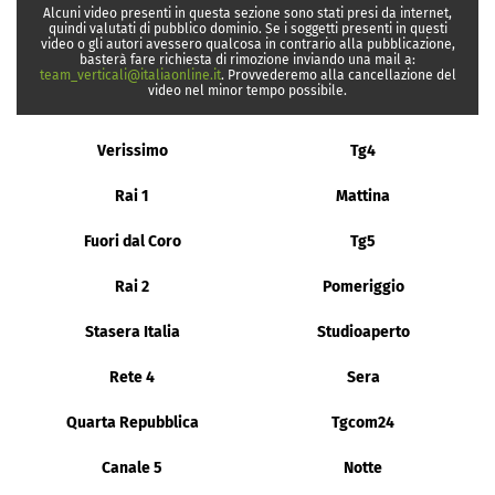
Alcuni video presenti in questa sezione sono stati presi da internet,
quindi valutati di pubblico dominio. Se i soggetti presenti in questi
video o gli autori avessero qualcosa in contrario alla pubblicazione,
basterà fare richiesta di rimozione inviando una mail a:
team_verticali@italiaonline.it
. Provvederemo alla cancellazione del
video nel minor tempo possibile.
Verissimo
Tg4
Rai 1
Mattina
Fuori dal Coro
Tg5
Rai 2
Pomeriggio
Stasera Italia
Studioaperto
Rete 4
Sera
Quarta Repubblica
Tgcom24
Canale 5
Notte