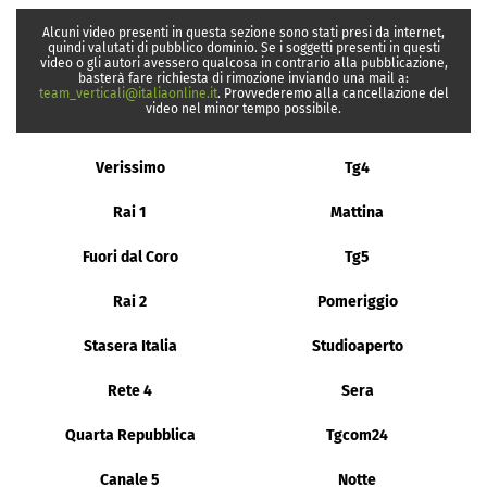
Alcuni video presenti in questa sezione sono stati presi da internet,
quindi valutati di pubblico dominio. Se i soggetti presenti in questi
video o gli autori avessero qualcosa in contrario alla pubblicazione,
basterà fare richiesta di rimozione inviando una mail a:
team_verticali@italiaonline.it
. Provvederemo alla cancellazione del
video nel minor tempo possibile.
Verissimo
Tg4
Rai 1
Mattina
Fuori dal Coro
Tg5
Rai 2
Pomeriggio
Stasera Italia
Studioaperto
Rete 4
Sera
Quarta Repubblica
Tgcom24
Canale 5
Notte