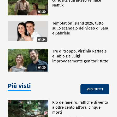
curiosità sull'atteso remake
Netflix
01:30
Temptation Island 2026, tutto
sullo scandalo dei video di Sara
e Gabriele
01:24
Tre di troppo, Virginia Raffaele
e Fabio De Luigi
improvvisamente genitori: tutte
le curiosità sulla commedia
01:30
Più visti
VEDI TUTTI
Rio de Janeiro, raffiche di vento
a oltre cento all'ora: cinque
morti