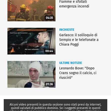
Fiamme e sfollati
emergenza incendi
04:35
INCHIESTE
Garlasco: il soliloquio di
Sempio e le telefonate a
Chiara Poggi
00:44
ULTIME NOTIZIE
Leonardo Bove: "Dopo
Crans sogno il calcio, ci
riuscirò"
01:36
Alcuni video presenti in questa sezione sono stati presi da internet,
quindi valutati di pubblico dominio. Se i soggetti presenti in questi