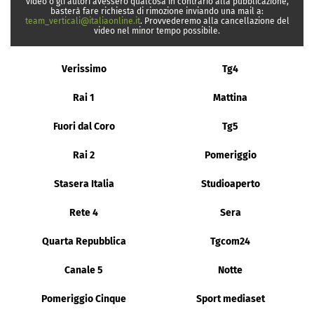
video o gli autori avessero qualcosa in contrario alla pubblicazione,
basterà fare richiesta di rimozione inviando una mail a:
team_verticali@italiaonline.it
. Provvederemo alla cancellazione del
video nel minor tempo possibile.
Verissimo
Tg4
Rai 1
Mattina
Fuori dal Coro
Tg5
Rai 2
Pomeriggio
Stasera Italia
Studioaperto
Rete 4
Sera
Quarta Repubblica
Tgcom24
Canale 5
Notte
Pomeriggio Cinque
Sport mediaset