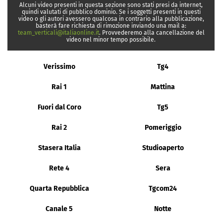
Alcuni video presenti in questa sezione sono stati presi da internet,
quindi valutati di pubblico dominio. Se i soggetti presenti in questi
video o gli autori avessero qualcosa in contrario alla pubblicazione,
basterà fare richiesta di rimozione inviando una mail a:
team_verticali@italiaonline.it
. Provvederemo alla cancellazione del
video nel minor tempo possibile.
Verissimo
Tg4
Rai 1
Mattina
Fuori dal Coro
Tg5
Rai 2
Pomeriggio
Stasera Italia
Studioaperto
Rete 4
Sera
Quarta Repubblica
Tgcom24
Canale 5
Notte