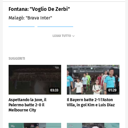
Fontana: "Voglio De Zerbi"
Malagò: "Brava Inter"
MEDIASET
SPORTMEDIASET
SUGGERITI
03:33
01:29
Aspettando la Juve, il
Il Bayern batte 2-1 l'Aston
Palermo batte 2-0 il
Villa, in gol Kim e Luis Diaz
Melbourne City