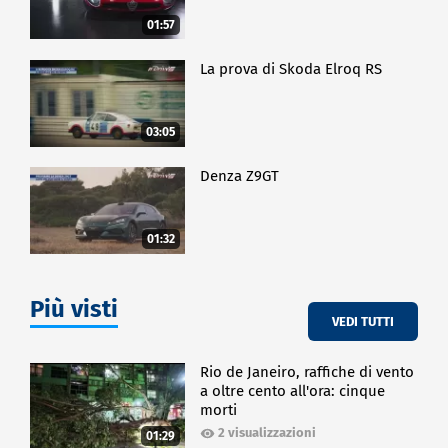
01:57
La prova di Skoda Elroq RS
03:05
Denza Z9GT
01:32
Più visti
VEDI TUTTI
Rio de Janeiro, raffiche di vento
a oltre cento all'ora: cinque
morti
2 visualizzazioni
01:29