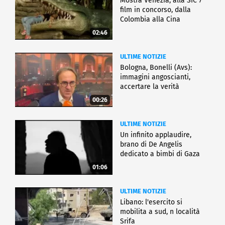
Mostra Venezia, alla SIC 7
film in concorso, dalla
Colombia alla Cina
02:46
ULTIME NOTIZIE
Bologna, Bonelli (Avs):
immagini angoscianti,
accertare la verità
00:26
ULTIME NOTIZIE
Un infinito applaudire,
brano di De Angelis
dedicato a bimbi di Gaza
01:06
ULTIME NOTIZIE
Libano: l'esercito si
mobilita a sud, n località
Srifa