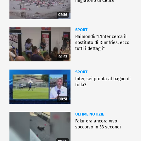
migratorio di Ceuta
02:56
SPORT
Raimondi: "L'Inter cerca il
sostituto di Dumfries, ecco
tutti i dettagli"
01:37
SPORT
Inter, sei pronta al bagno di
folla?
00:51
ULTIME NOTIZIE
Fakir era ancora vivo
soccorso in 33 secondi