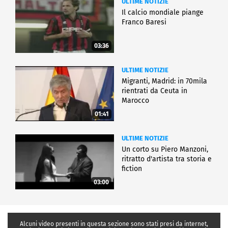
ULTIME NOTIZIE
Il calcio mondiale piange
Franco Baresi
03:36
ULTIME NOTIZIE
Migranti, Madrid: in 70mila
rientrati da Ceuta in
Marocco
01:41
ULTIME NOTIZIE
Un corto su Piero Manzoni,
ritratto d'artista tra storia e
fiction
03:00
Alcuni video presenti in questa sezione sono stati presi da internet,