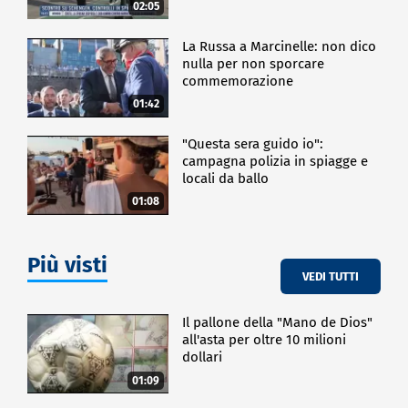
02:05
La Russa a Marcinelle: non dico
nulla per non sporcare
commemorazione
01:42
"Questa sera guido io":
campagna polizia in spiagge e
locali da ballo
01:08
Più visti
VEDI TUTTI
Il pallone della "Mano de Dios"
all'asta per oltre 10 milioni
dollari
01:09