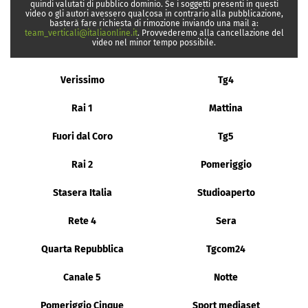
quindi valutati di pubblico dominio. Se i soggetti presenti in questi
video o gli autori avessero qualcosa in contrario alla pubblicazione,
basterà fare richiesta di rimozione inviando una mail a:
team_verticali@italiaonline.it
. Provvederemo alla cancellazione del
video nel minor tempo possibile.
Verissimo
Tg4
Rai 1
Mattina
Fuori dal Coro
Tg5
Rai 2
Pomeriggio
Stasera Italia
Studioaperto
Rete 4
Sera
Quarta Repubblica
Tgcom24
Canale 5
Notte
Pomeriggio Cinque
Sport mediaset