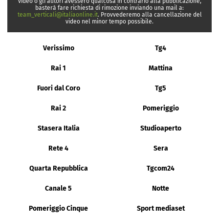
video o gli autori avessero qualcosa in contrario alla pubblicazione,
basterà fare richiesta di rimozione inviando una mail a:
team_verticali@italiaonline.it
. Provvederemo alla cancellazione del
video nel minor tempo possibile.
Verissimo
Tg4
Rai 1
Mattina
Fuori dal Coro
Tg5
Rai 2
Pomeriggio
Stasera Italia
Studioaperto
Rete 4
Sera
Quarta Repubblica
Tgcom24
Canale 5
Notte
Pomeriggio Cinque
Sport mediaset