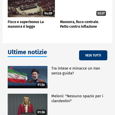
avanti nel diminuire l'indebitamento delle pa", ha
concluso.
04:09
03:37
ECONOMIA
Fisco e superbonus La
Manovra, fisco centrale.
manovra è legge
Patto contro inflazione
Ultime notizie
VEDI TUTTI
Tra intese e minacce un Iran
senza guida?
01:54
Meloni: "Nessuno spazio per i
clandestini"
01:56