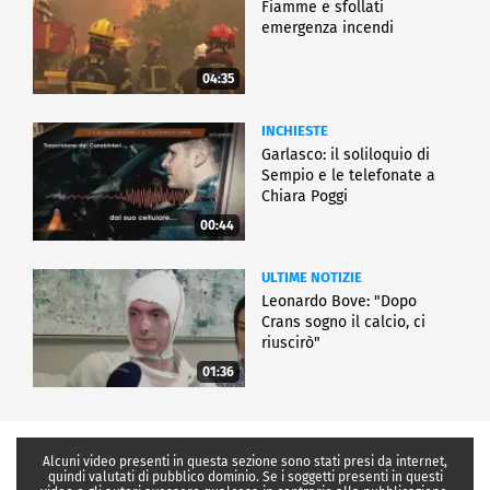
Fiamme e sfollati
emergenza incendi
04:35
INCHIESTE
Garlasco: il soliloquio di
Sempio e le telefonate a
Chiara Poggi
00:44
ULTIME NOTIZIE
Leonardo Bove: "Dopo
Crans sogno il calcio, ci
riuscirò"
01:36
Alcuni video presenti in questa sezione sono stati presi da internet,
quindi valutati di pubblico dominio. Se i soggetti presenti in questi