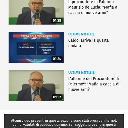
Il procuratore di Palermo
Maurizio de Lucia: "Mafia a
caccia di nuove armi"
01:38
ULTIME NOTIZIE
Caldo: arriva la quarta
ondata
01:24
ULTIME NOTIZIE
L'allarme del Procuratore di
Palermo": "Mafia a caccia di
nuove armi"
01:37
Alcuni video presenti in questa sezione sono stati presi da internet,
quindi valutati di pubblico dominio. Se i soggetti presenti in questi