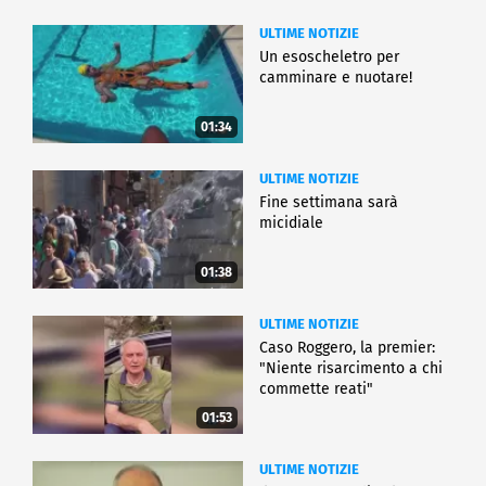
ULTIME NOTIZIE
Un esoscheletro per
camminare e nuotare!
01:34
ULTIME NOTIZIE
Fine settimana sarà
micidiale
01:38
ULTIME NOTIZIE
Caso Roggero, la premier:
"Niente risarcimento a chi
commette reati"
01:53
ULTIME NOTIZIE