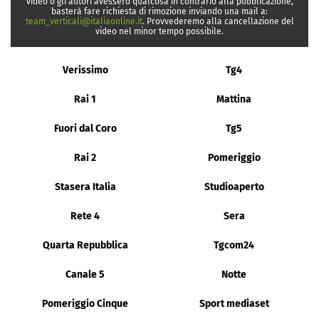
video o gli autori avessero qualcosa in contrario alla pubblicazione,
basterà fare richiesta di rimozione inviando una mail a:
team_verticali@italiaonline.it
. Provvederemo alla cancellazione del
video nel minor tempo possibile.
Verissimo
Tg4
Rai 1
Mattina
Fuori dal Coro
Tg5
Rai 2
Pomeriggio
Stasera Italia
Studioaperto
Rete 4
Sera
Quarta Repubblica
Tgcom24
Canale 5
Notte
Pomeriggio Cinque
Sport mediaset