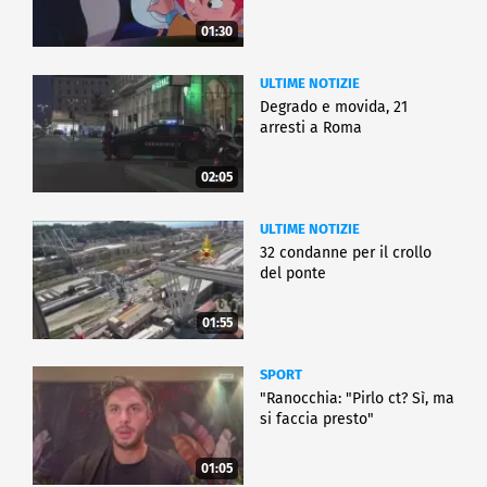
01:30
ULTIME NOTIZIE
Degrado e movida, 21
arresti a Roma
02:05
ULTIME NOTIZIE
32 condanne per il crollo
del ponte
01:55
SPORT
"Ranocchia: "Pirlo ct? Sì, ma
si faccia presto"
01:05