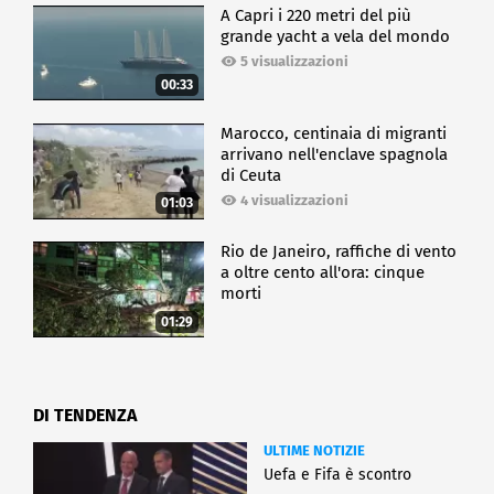
A Capri i 220 metri del più
grande yacht a vela del mondo
5 visualizzazioni
00:33
Marocco, centinaia di migranti
arrivano nell'enclave spagnola
di Ceuta
4 visualizzazioni
01:03
Rio de Janeiro, raffiche di vento
a oltre cento all'ora: cinque
morti
01:29
DI TENDENZA
ULTIME NOTIZIE
Uefa e Fifa è scontro