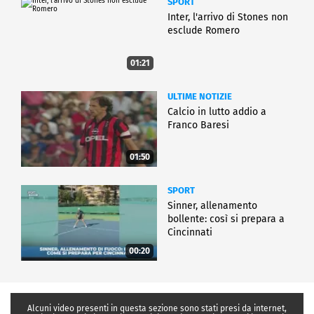
SPORT
Inter, l'arrivo di Stones non
esclude Romero
01:21
ULTIME NOTIZIE
Calcio in lutto addio a
Franco Baresi
01:50
SPORT
Sinner, allenamento
bollente: così si prepara a
Cincinnati
00:20
Alcuni video presenti in questa sezione sono stati presi da internet,