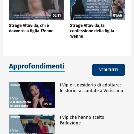
02:11
01:46
Strage Altavilla, chi è
Strage Altavilla, la
davvero la figlia 17enne
confessione della figlia
17enne
Approfondimenti
VEDI TUTTI
I Vip e il desiderio di adottare:
le storie raccontate a Verissimo
05:20
I Vip che hanno scelto
l'adozione