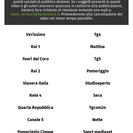
quindi valutati di pubblico dominio. Se i soggetti presenti in questi
video o gli autori avessero qualcosa in contrario alla pubblicazione,
basterà fare richiesta di rimozione inviando una mail a:
team_verticali@italiaonline.it
. Provvederemo alla cancellazione del
video nel minor tempo possibile.
Verissimo
Tg4
Rai 1
Mattina
Fuori dal Coro
Tg5
Rai 2
Pomeriggio
Stasera Italia
Studioaperto
Rete 4
Sera
Quarta Repubblica
Tgcom24
Canale 5
Notte
Pomeriggio Cinque
Sport mediaset