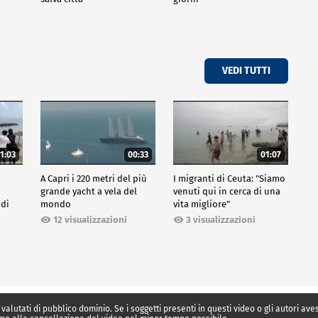
VEDI TUTTI
1:03
00:33
01:07
A Capri i 220 metri del più
I migranti di Ceuta: "Siamo
grande yacht a vela del
venuti qui in cerca di una
 di
mondo
vita migliore"
12 visualizzazioni
3 visualizzazioni
 valutati di pubblico dominio. Se i soggetti presenti in questi video o gli autori av