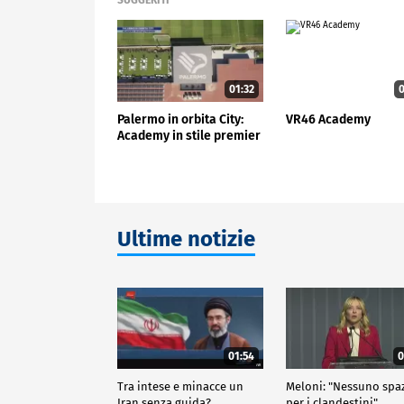
SUGGERITI
01:32
0
Palermo in orbita City:
VR46 Academy
Academy in stile premier
Ultime notizie
01:54
0
Tra intese e minacce un
Meloni: "Nessuno spa
Iran senza guida?
per i clandestini"