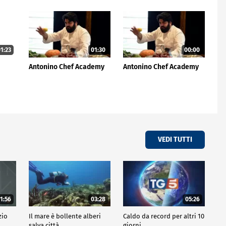
1:23
01:30
00:00
Antonino Chef Academy
Antonino Chef Academy
VEDI TUTTI
1:56
03:28
05:26
zio
Il mare è bollente alberi
Caldo da record per altri 10
salva città
giorni