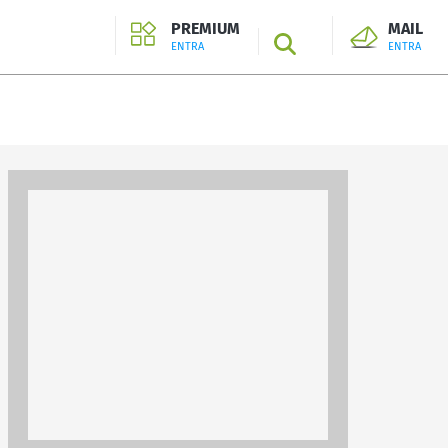
PREMIUM
MAIL
SEARCH
ENTRA
ENTRA
ENTRA