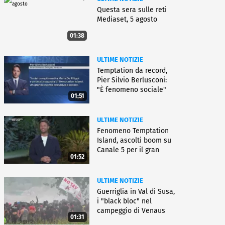
Questa sera sulle reti
Mediaset, 5 agosto
01:38
ULTIME NOTIZIE
Temptation da record,
Pier Silvio Berlusconi:
"È fenomeno sociale"
01:51
ULTIME NOTIZIE
Fenomeno Temptation
Island, ascolti boom su
Canale 5 per il gran
01:52
finale
ULTIME NOTIZIE
Guerriglia in Val di Susa,
i "black bloc" nel
campeggio di Venaus
01:31