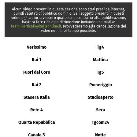
Alcuni video presenti in questa sezione sono stati presi da internet,
quindi valutati di pubblico dominio. Se i soggetti presenti in questi
video o gli autori avessero qualcosa in contrario alla pubblicazione,
basterà fare richiesta di rimozione inviando una mail a:
team_verticali@italiaonline.it
. Provvederemo alla cancellazione del
video nel minor tempo possibile.
Verissimo
Tg4
Rai 1
Mattina
Fuori dal Coro
Tg5
Rai 2
Pomeriggio
Stasera Italia
Studioaperto
Rete 4
Sera
Quarta Repubblica
Tgcom24
Canale 5
Notte