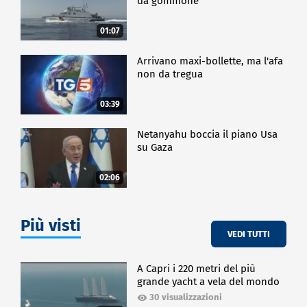
da gommone
01:07
Arrivano maxi-bollette, ma l'afa
non da tregua
03:39
Netanyahu boccia il piano Usa
su Gaza
02:06
Più visti
VEDI TUTTI
A Capri i 220 metri del più
grande yacht a vela del mondo
30 visualizzazioni