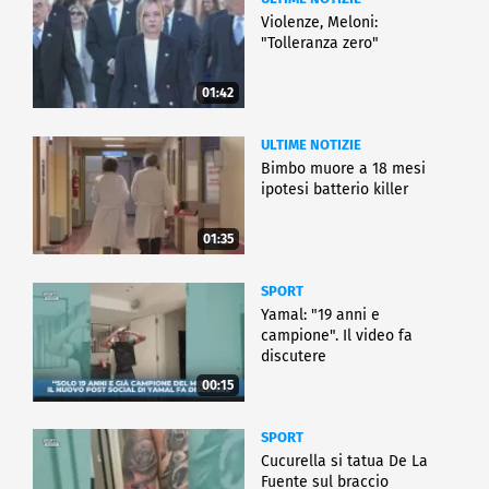
Violenze, Meloni:
"Tolleranza zero"
01:42
ULTIME NOTIZIE
Bimbo muore a 18 mesi
ipotesi batterio killer
01:35
SPORT
Yamal: "19 anni e
campione". Il video fa
discutere
00:15
SPORT
Cucurella si tatua De La
Fuente sul braccio