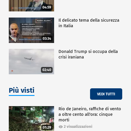
04:59
Il delicato tema della sicurezza
in Italia
03:34
Donald Trump si occupa della
crisi iraniana
02:40
Più visti
VEDI TUTTI
Rio de Janeiro, raffiche di vento
a oltre cento all'ora: cinque
morti
2 visualizzazioni
01:29