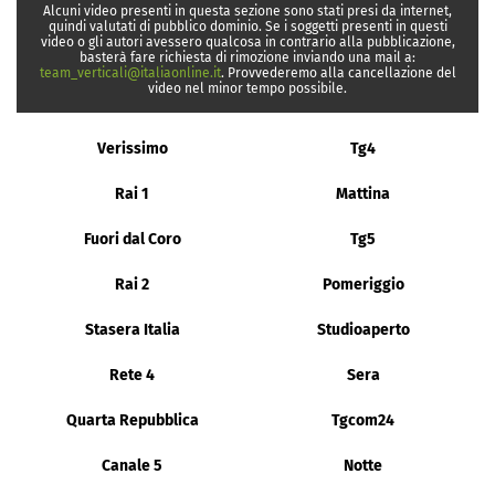
Alcuni video presenti in questa sezione sono stati presi da internet,
quindi valutati di pubblico dominio. Se i soggetti presenti in questi
video o gli autori avessero qualcosa in contrario alla pubblicazione,
basterà fare richiesta di rimozione inviando una mail a:
team_verticali@italiaonline.it
. Provvederemo alla cancellazione del
video nel minor tempo possibile.
Verissimo
Tg4
Rai 1
Mattina
Fuori dal Coro
Tg5
Rai 2
Pomeriggio
Stasera Italia
Studioaperto
Rete 4
Sera
Quarta Repubblica
Tgcom24
Canale 5
Notte