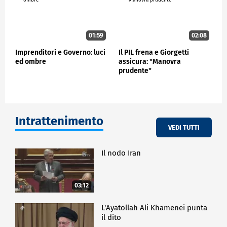
01:59
02:08
Imprenditori e Governo: luci
Il PIL frena e Giorgetti
ed ombre
assicura: "Manovra
prudente"
Intrattenimento
VEDI TUTTI
Il nodo Iran
03:12
L'Ayatollah Ali Khamenei punta
il dito