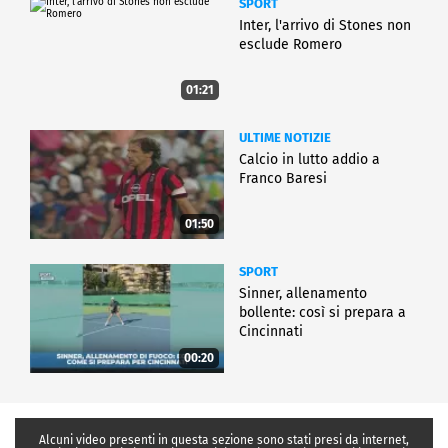
SPORT
Inter, l'arrivo di Stones non
esclude Romero
01:21
ULTIME NOTIZIE
Calcio in lutto addio a
Franco Baresi
01:50
SPORT
Sinner, allenamento
bollente: così si prepara a
Cincinnati
00:20
Alcuni video presenti in questa sezione sono stati presi da internet,