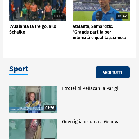
02:05
01:42
L'Atalanta fa tre gol allo
Atalanta, Samardzic:
Schalke
"Grande partita per
intensità e qualità, siamo a
buon punto"
Sport
VEDI TUTTI
I trofei di Pellacani a Parigi
01:56
Guerriglia urbana a Genova