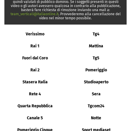
quindi valutati di pubblico dominio. Se i soggetti presenti in questi
video o gli autori avessero qualcosa in contrario alla pubblicazione,
basterà fare richiesta di rimozione inviando una mail a:
team_verticali@italiaonline.it
. Provvederemo alla cancellazione del
video nel minor tempo possibile.
Verissimo
Tg4
Rai 1
Mattina
Fuori dal Coro
Tg5
Rai 2
Pomeriggio
Stasera Italia
Studioaperto
Rete 4
Sera
Quarta Repubblica
Tgcom24
Canale 5
Notte
Pomeriggio Cinque
Sport mediaset