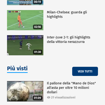
00:19
Milan-Chelsea: guarda gli
highlights
02:56
Inter-Juve 2-1: gli highlights
della vittoria nerazzurra
01:30
Più visti
VEDI TUTTI
Il pallone della "Mano de Dios"
all'asta per oltre 10 milioni
dollari
21 visualizzazioni
01:09