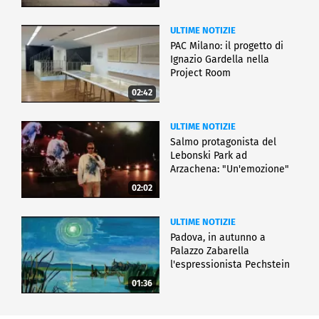
ULTIME NOTIZIE
PAC Milano: il progetto di
Ignazio Gardella nella
Project Room
02:42
ULTIME NOTIZIE
Salmo protagonista del
Lebonski Park ad
Arzachena: "Un'emozione"
02:02
ULTIME NOTIZIE
Padova, in autunno a
Palazzo Zabarella
l'espressionista Pechstein
01:36