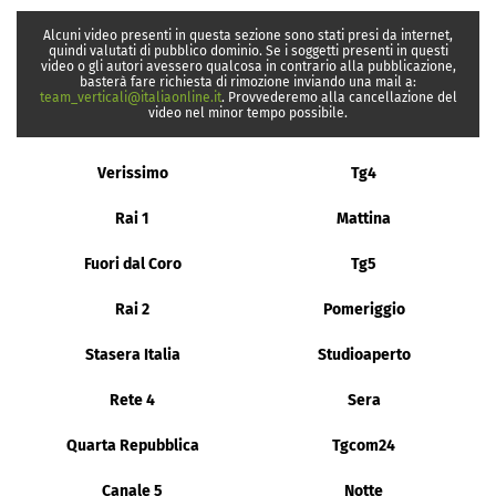
Alcuni video presenti in questa sezione sono stati presi da internet,
quindi valutati di pubblico dominio. Se i soggetti presenti in questi
video o gli autori avessero qualcosa in contrario alla pubblicazione,
basterà fare richiesta di rimozione inviando una mail a:
team_verticali@italiaonline.it
. Provvederemo alla cancellazione del
video nel minor tempo possibile.
Verissimo
Tg4
Rai 1
Mattina
Fuori dal Coro
Tg5
Rai 2
Pomeriggio
Stasera Italia
Studioaperto
Rete 4
Sera
Quarta Repubblica
Tgcom24
Canale 5
Notte