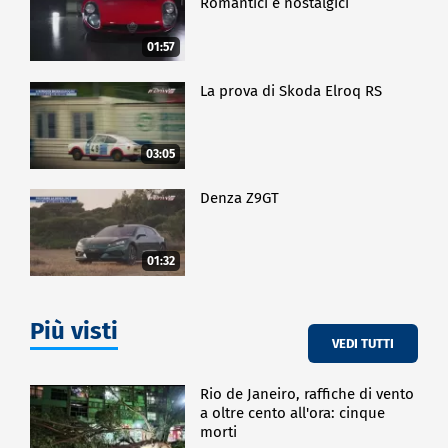
Romantici e nostalgici
01:57
La prova di Skoda Elroq RS
03:05
Denza Z9GT
01:32
Più visti
VEDI TUTTI
Rio de Janeiro, raffiche di vento
a oltre cento all'ora: cinque
morti