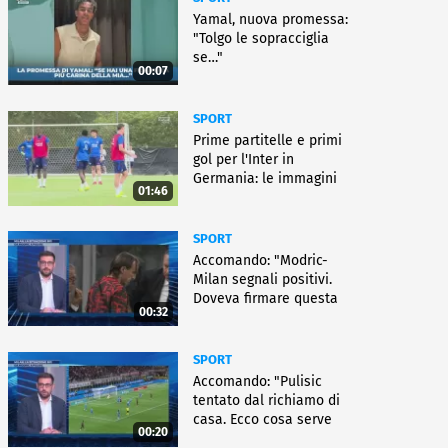
Yamal, nuova promessa:
"Tolgo le sopracciglia
se…"
00:07
SPORT
Prime partitelle e primi
gol per l'Inter in
Germania: le immagini
01:46
SPORT
Accomando: "Modric-
Milan segnali positivi.
Doveva firmare questa
00:32
settimana, ma..."
SPORT
Accomando: "Pulisic
tentato dal richiamo di
casa. Ecco cosa serve
00:20
per partire"