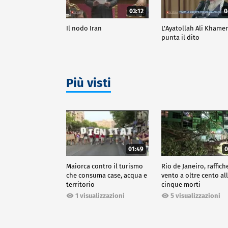
03:12
0
Il nodo Iran
L'Ayatollah Ali Khame
punta il dito
Più visti
01:49
0
Maiorca contro il turismo
Rio de Janeiro, raffich
che consuma case, acqua e
vento a oltre cento all
territorio
cinque morti
1 visualizzazioni
5 visualizzazioni