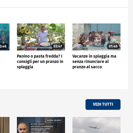
0:46
03:47
01:46
Panino o pasta fredda? I
Vacanze in spiaggia ma
consigli per un pranzo in
senza rinunciare al
spiaggia
pranzo al sacco
VEDI TUTTI