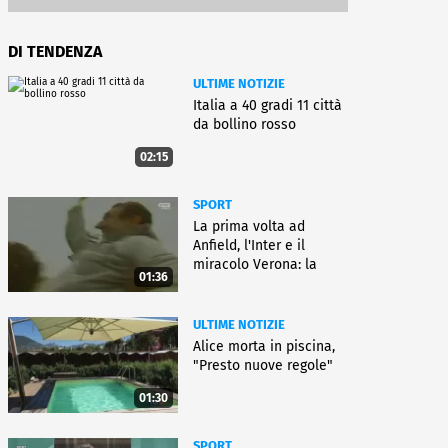
DI TENDENZA
ULTIME NOTIZIE
Italia a 40 gradi 11 città
da bollino rosso
02:15
SPORT
La prima volta ad
Anfield, l'Inter e il
miracolo Verona: la
01:36
carriera di Bagnoli
ULTIME NOTIZIE
Alice morta in piscina,
"Presto nuove regole"
01:30
SPORT