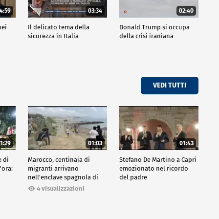
4:59
03:34
02:40
nei
Il delicato tema della
Donald Trump si occupa
sicurezza in Italia
della crisi iraniana
VEDI TUTTI
1:29
01:03
01:43
e di
Marocco, centinaia di
Stefano De Martino a Capri
'ora:
migranti arrivano
emozionato nel ricordo
nell'enclave spagnola di
del padre
Ceuta
4 visualizzazioni