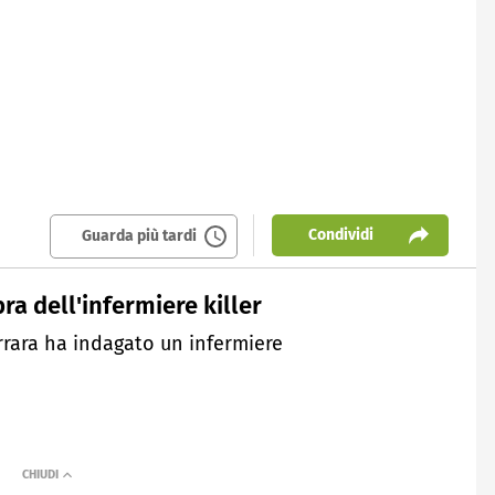
Condividi
Guarda più tardi
ra dell'infermiere killer
errara ha indagato un infermiere