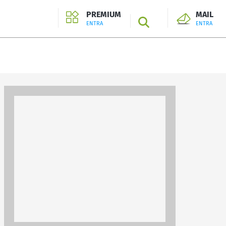
PREMIUM
MAIL
SEARCH
ENTRA
ENTRA
ENTRA