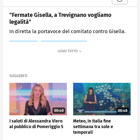
"Fermate Gisella, a Trevignano vogliamo
legalità"
In diretta la portavoce del comitato contro Gisella.
MEDIASET
POMERIGGIO CINQUE
SUGGERITI
00:40
00:46
I saluti di Alessandra Viero
Meteo, in Italia fine
al pubblico di Pomeriggio 5
settimana tra sole e
temporali