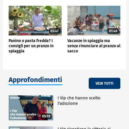
03:47
01:46
Panino o pasta fredda? I
Vacanze in spiaggia ma
consigli per un pranzo in
senza rinunciare al pranzo al
spiaggia
sacco
Approfondimenti
VEDI TUTTI
I Vip che hanno scelto
l'adozione
05:19
I Vip ricordano la vittoria ai