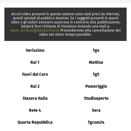
Alcuni video presenti in questa sezione sono stati presi da internet,
quindi valutati di pubblico dominio. Se i soggetti presenti in questi
video o gli autori avessero qualcosa in contrario alla pubblicazione,
basterà fare richiesta di rimozione inviando una mail a:
team_verticali@italiaonline.it
. Provvederemo alla cancellazione del
video nel minor tempo possibile.
Verissimo
Tg4
Rai 1
Mattina
Fuori dal Coro
Tg5
Rai 2
Pomeriggio
Stasera Italia
Studioaperto
Rete 4
Sera
Quarta Repubblica
Tgcom24