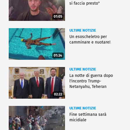
si faccia presto"
01:05
ULTIME NOTIZIE
Un esoscheletro per
camminare e nuotare!
01:34
ULTIME NOTIZIE
La notte di guerra dopo
l'incontro Trump-
Netanyahu, Teheran
all'attacco
02:22
ULTIME NOTIZIE
Fine settimana sarà
micidiale